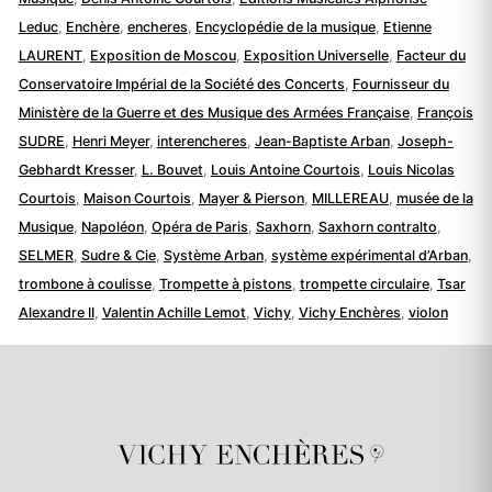
Leduc
,
Enchère
,
encheres
,
Encyclopédie de la musique
,
Etienne
LAURENT
,
Exposition de Moscou
,
Exposition Universelle
,
Facteur du
Conservatoire Impérial de la Société des Concerts
,
Fournisseur du
Ministère de la Guerre et des Musique des Armées Française
,
François
SUDRE
,
Henri Meyer
,
interencheres
,
Jean-Baptiste Arban
,
Joseph-
Gebhardt Kresser
,
L. Bouvet
,
Louis Antoine Courtois
,
Louis Nicolas
Courtois
,
Maison Courtois
,
Mayer & Pierson
,
MILLEREAU
,
musée de la
Musique
,
Napoléon
,
Opéra de Paris
,
Saxhorn
,
Saxhorn contralto
,
SELMER
,
Sudre & Cie
,
Système Arban
,
système expérimental d’Arban
,
trombone à coulisse
,
Trompette à pistons
,
trompette circulaire
,
Tsar
Alexandre II
,
Valentin Achille Lemot
,
Vichy
,
Vichy Enchères
,
violon