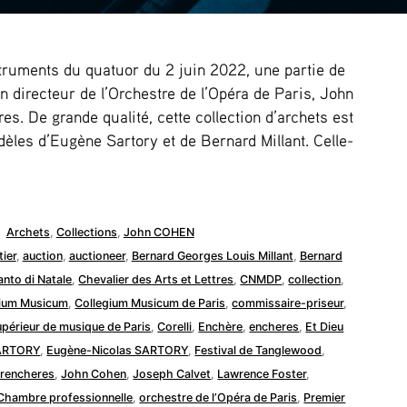
struments du quatuor du 2 juin 2022, une partie de
en directeur de l’Orchestre de l’Opéra de Paris, John
s. De grande qualité, cette collection d’archets est
les d’Eugène Sartory et de Bernard Millant. Celle-
Publié
Archets
,
Collections
,
John COHEN
dans
ier
,
auction
,
auctioneer
,
Bernard Georges Louis Millant
,
Bernard
anto di Natale
,
Chevalier des Arts et Lettres
,
CNMDP
,
collection
,
gium Musicum
,
Collegium Musicum de Paris
,
commissaire-priseur
,
upérieur de musique de Paris
,
Corelli
,
Enchère
,
encheres
,
Et Dieu
ARTORY
,
Eugène-Nicolas SARTORY
,
Festival de Tanglewood
,
erencheres
,
John Cohen
,
Joseph Calvet
,
Lawrence Foster
,
Chambre professionnelle
,
orchestre de l’Opéra de Paris
,
Premier