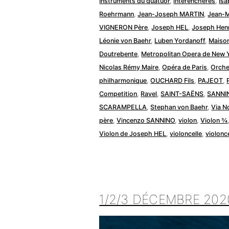
Instruments du quatuor
,
interencheres
,
Isa
Roehrmann
,
Jean-Joseph MARTIN
,
Jean-M
VIGNERON Père
,
Joseph HEL
,
Joseph Hen
Léonie von Baehr
,
Luben Yordanoff
,
Maiso
Doutrebente
,
Metropolitan Opera de New 
Nicolas Rémy Maire
,
Opéra de Paris
,
Orche
philharmonique
,
OUCHARD Fils
,
PAJEOT
,
Competition
,
Ravel
,
SAINT-SAËNS
,
SANNI
SCARAMPELLA
,
Stephan von Baehr
,
Via N
père
,
Vincenzo SANNINO
,
violon
,
Violon ¾
Violon de Joseph HEL
,
violoncelle
,
violonc
1/2/3 DÉCEMBRE 20