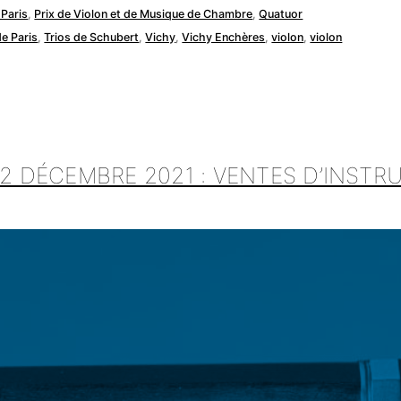
 Paris
,
Prix de Violon et de Musique de Chambre
,
Quatuor
de Paris
,
Trios de Schubert
,
Vichy
,
Vichy Enchères
,
violon
,
violon
 2 DÉCEMBRE 2021 : VENTES D’INST