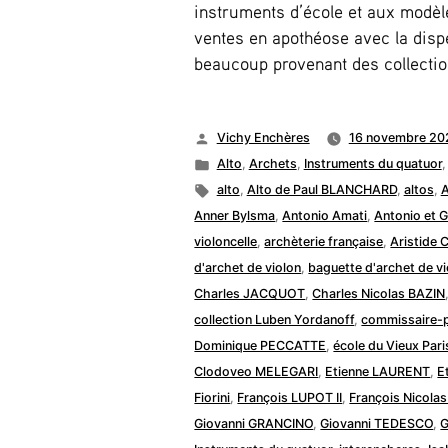
instruments d’école et aux modèle
ventes en apothéose avec la disp
beaucoup provenant des collectio
Publié
Vichy Enchères
16 novembre 20
par
Publié
Alto
,
Archets
,
Instruments du quatuor
dans
Étiquettes :
alto
,
Alto de Paul BLANCHARD
,
altos
,
Anner Bylsma
,
Antonio Amati
,
Antonio et 
violoncelle
,
archèterie française
,
Aristide 
d'archet de violon
,
baguette d'archet de vi
Charles JACQUOT
,
Charles Nicolas BAZIN
collection Luben Yordanoff
,
commissaire-p
Dominique PECCATTE
,
école du Vieux Pari
Clodoveo MELEGARI
,
Etienne LAURENT
,
E
Fiorini
,
François LUPOT II
,
François Nicolas
Giovanni GRANCINO
,
Giovanni TEDESCO
,
G