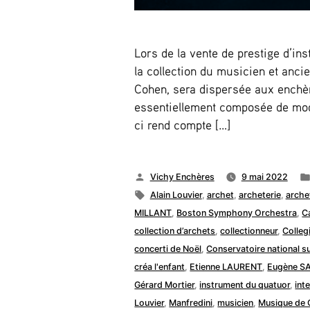
Lors de la vente de prestige d’in
la collection du musicien et anci
Cohen, sera dispersée aux enchère
essentiellement composée de modè
ci rend compte […]
Publié
Vichy Enchères
9 mai 2022
par
Étiquettes :
Alain Louvier
,
archet
,
archeterie
,
archet
MILLANT
,
Boston Symphony Orchestra
,
C
collection d’archets
,
collectionneur
,
Colle
concerti de Noël
,
Conservatoire national s
créa l'enfant
,
Etienne LAURENT
,
Eugène S
Gérard Mortier
,
instrument du quatuor
,
int
Louvier
,
Manfredini
,
musicien
,
Musique de 