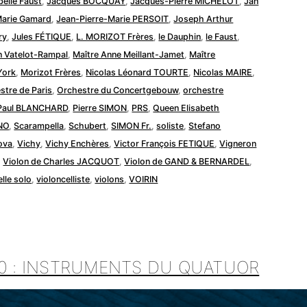
belle Faust
,
Jacques BOCQUAY
,
Jacques-Pierre MICHELOT
,
Jan
arie Gamard
,
Jean-Pierre-Marie PERSOIT
,
Joseph Arthur
ry
,
Jules FÉTIQUE
,
L. MORIZOT Frères
,
le Dauphin
,
le Faust
,
n Vatelot-Rampal
,
Maître Anne Meillant-Jamet
,
Maître
York
,
Morizot Frères
,
Nicolas Léonard TOURTE
,
Nicolas MAIRE
,
stre de Paris
,
Orchestre du Concertgebouw
,
orchestre
Paul BLANCHARD
,
Pierre SIMON
,
PRS
,
Queen Elisabeth
NO
,
Scarampella
,
Schubert
,
SIMON Fr.
,
soliste
,
Stefano
ova
,
Vichy
,
Vichy Enchères
,
Victor François FETIQUE
,
Vigneron
,
Violon de Charles JACQUOT
,
Violon de GAND & BERNARDEL
,
elle solo
,
violoncelliste
,
violons
,
VOIRIN
20 : INSTRUMENTS DU QUATUOR