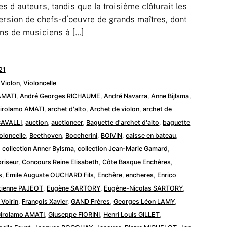
s d auteurs, tandis que la troisième clôturait les
ersion de chefs-d’oeuvre de grands maîtres, dont
ns de musiciens à […]
21
,
Violon
,
Violoncelle
AMATI
,
André Georges RICHAUME
,
André Navarra
,
Anne Bijlsma
,
Girolamo AMATI
,
archet d'alto
,
Archet de violon
,
archet de
CAVALLI
,
auction
,
auctioneer
,
Baguette d'archet d'alto
,
baguette
oloncelle
,
Beethoven
,
Boccherini
,
BOIVIN
,
caisse en bateau
,
,
collection Anner Bylsma
,
collection Jean-Marie Gamard
,
riseur
,
Concours Reine Elisabeth
,
Côte Basque Enchères
,
s
,
Emile Auguste OUCHARD Fils
,
Enchère
,
encheres
,
Enrico
tienne PAJEOT
,
Eugène SARTORY
,
Eugène-Nicolas SARTORY
,
 Voirin
,
François Xavier
,
GAND Frères
,
Georges Léon LAMY
,
irolamo AMATI
,
Giuseppe FIORINI
,
Henri Louis GILLET
,