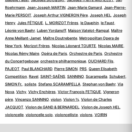
Roehrmann
,
Jean-Joseph MARTIN
,
Jean-Marie Gamard
,
Jean-Pierre-
Marie PERSOIT
,
Joseph Arthur VIGNERON Père
,
Joseph HEL
,
Joseph
Henry
,
Jules FÉTIQUE
,
L. MORIZOT Frères
,
le Dauphin
,
le Faust
,
Léonie von Baehr
,
Luben Yordanoff
,
Maison Vatelot-Rampal
,
Maître
Anne Meillant-Jamet
,
Maître Doutrebente
,
Metropolitan Opera de
New York
,
Morizot Frères
,
Nicolas Léonard TOURTE
,
Nicolas MAIRE
,
Nicolas Rémy Maire
,
Opéra de Paris
,
Orchestre de Paris
,
Orchestre
du Concertgebouw
,
orchestre philharmonique
,
OUCHARD Fils
,
PAJEOT
,
Paul BLANCHARD
,
Pierre SIMON
,
PRS
,
Queen Elisabeth
Competition
,
Ravel
,
SAINT-SAËNS
,
SANNINO
,
Scarampella
,
Schubert
,
SIMON Fr.
,
soliste
,
Stefano SCARAMPELLA
,
Stephan von Baehr
,
Via
Nova
,
Vichy
,
Vichy Enchères
,
Victor François FETIQUE
,
Vigneron
père
,
Vincenzo SANNINO
,
violon
,
Violon ¾
,
Violon de Charles
JACQUOT
,
Violon de GAND & BERNARDEL
,
Violon de Joseph HEL
,
violoncelle
,
violoncelle solo
,
violoncelliste
,
violons
,
VOIRIN