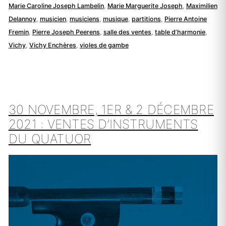
Marie Caroline Joseph Lambelin
,
Marie Marguerite Joseph
,
Maximilien
Delannoy
,
musicien
,
musiciens
,
musique
,
partitions
,
Pierre Antoine
Fremin
,
Pierre Joseph Peerens
,
salle des ventes
,
table d’harmonie
,
Vichy
,
Vichy Enchères
,
violes de gambe
30 NOVEMBRE, 1ER & 2 DÉCEMBRE
2021 : VENTES D’INSTRUMENTS
DU QUATUOR