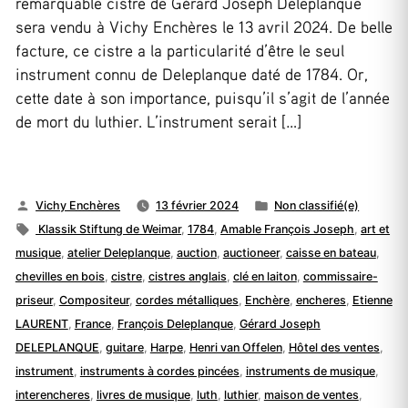
remarquable cistre de Gérard Joseph Deleplanque
sera vendu à Vichy Enchères le 13 avril 2024. De belle
facture, ce cistre a la particularité d’être le seul
instrument connu de Deleplanque daté de 1784. Or,
cette date à son importance, puisqu’il s’agit de l’année
de mort du luthier. L’instrument serait […]
Publié
Publié
Vichy Enchères
13 février 2024
Non classifié(e)
par
Étiquettes :
dans
Klassik Stiftung de Weimar
,
1784
,
Amable François Joseph
,
art et
musique
,
atelier Deleplanque
,
auction
,
auctioneer
,
caisse en bateau
,
chevilles en bois
,
cistre
,
cistres anglais
,
clé en laiton
,
commissaire-
priseur
,
Compositeur
,
cordes métalliques
,
Enchère
,
encheres
,
Etienne
LAURENT
,
France
,
François Deleplanque
,
Gérard Joseph
DELEPLANQUE
,
guitare
,
Harpe
,
Henri van Offelen
,
Hôtel des ventes
,
instrument
,
instruments à cordes pincées
,
instruments de musique
,
interencheres
,
livres de musique
,
luth
,
luthier
,
maison de ventes
,