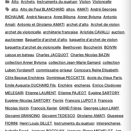
par
Publié
Alto
,
Archets
,
Instruments du quatuor
,
Violon
,
Violoncelle
dans
Étiquettes :
alto
,
Alto de Paul BLANCHARD
,
altos
,
AMATI
,
André Georges
RICHAUME
,
André Navarra
,
Anne Bijlsma
,
Anner Bylsma
,
Antonio
Amati
,
Antonio et Girolamo AMATI
,
archet d'alto
,
Archet de violon
,
archet de violoncelle
,
archèterie française
,
Aristide CAVALLI
,
auction
,
auctioneer
,
Baguette d'archet d'alto
,
baguette d'archet de violon
,
baguette d'archet de violoncelle
,
Beethoven
,
Boccherini
,
BOIVIN
,
caisse en bateau
,
Charles JACQUOT
,
Charles Nicolas BAZIN
,
collection Anner Bylsma
,
collection Jean-Marie Gamard
,
collection
Luben Yordanoff
,
commissaire-priseur
,
Concours Reine Elisabeth
,
Côte Basque Enchères
,
Dominique PECCATTE
,
école du Vieux Paris
,
Emile Auguste OUCHARD Fils
,
Enchère
,
encheres
,
Enrico Clodoveo
MELEGARI
,
Etienne LAURENT
,
Etienne PAJEOT
,
Eugène SARTORY
,
Eugène-Nicolas SARTORY
,
Fiorini
,
François LUPOT II
,
François
Nicolas Voirin
,
François Xavier
,
GAND Frères
,
Georges Léon LAMY
,
Giovanni GRANCINO
,
Giovanni TEDESCO
,
Girolamo AMATI
,
Giuseppe
FIORINI
,
Henri Louis GILLET
,
Instruments du quatuor
,
interencheres
,
Isabelle Faust
,
Jacques BOCQUAY
,
Jacques-Pierre MICHELOT
,
Jan