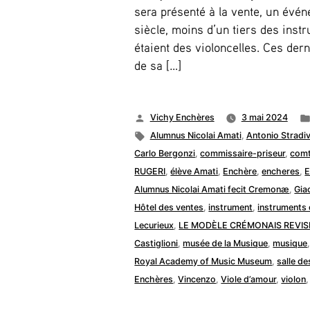
sera présenté à la vente, un évé
siècle, moins d’un tiers des ins
étaient des violoncelles. Ces der
de sa […]
Publié
Vichy Enchères
3 mai 2024
par
Étiquettes :
Alumnus Nicolai Amati
,
Antonio Stradiv
Carlo Bergonzi
,
commissaire-priseur
,
comt
RUGERI
,
élève Amati
,
Enchère
,
encheres
,
E
Alumnus Nicolai Amati fecit Cremonæ
,
Gia
Hôtel des ventes
,
instrument
,
instruments
Lecurieux
,
LE MODÈLE CRÉMONAIS REVIS
Castiglioni
,
musée de la Musique
,
musique
Royal Academy of Music Museum
,
salle de
Enchères
,
Vincenzo
,
Viole d’amour
,
violon