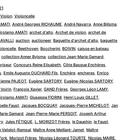
21
,
Violon
,
Violoncelle
AMATI
,
André Georges RICHAUME
,
André Navarra
,
Anne Bijlsma
,
Girolamo AMATI
,
archet d'alto
,
Archet de violon
,
archet de
CAVALLI
,
auction
,
auctioneer
,
Baguette d'archet d'alto
,
baguette
oloncelle
,
Beethoven
,
Boccherini
,
BOIVIN
,
caisse en bateau
,
,
collection Anner Bylsma
,
collection Jean-Marie Gamard
,
riseur
,
Concours Reine Elisabeth
,
Côte Basque Enchères
,
s
,
Emile Auguste OUCHARD Fils
,
Enchère
,
encheres
,
Enrico
tienne PAJEOT
,
Eugène SARTORY
,
Eugène-Nicolas SARTORY
,
 Voirin
,
François Xavier
,
GAND Frères
,
Georges Léon LAMY
,
irolamo AMATI
,
Giuseppe FIORINI
,
Henri Louis GILLET
,
belle Faust
,
Jacques BOCQUAY
,
Jacques-Pierre MICHELOT
,
Jan
arie Gamard
,
Jean-Pierre-Marie PERSOIT
,
Joseph Arthur
ry
,
Jules FÉTIQUE
,
L. MORIZOT Frères
,
le Dauphin
,
le Faust
,
n Vatelot-Rampal
,
Maître Anne Meillant-Jamet
,
Maître
York
,
Morizot Frères
,
Nicolas Léonard TOURTE
,
Nicolas MAIRE
,