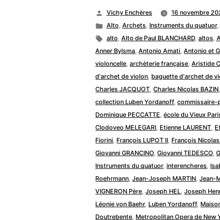
Publié
Vichy Enchères
16 novembre 20
par
Publié
Alto
,
Archets
,
Instruments du quatuor
dans
Étiquettes :
alto
,
Alto de Paul BLANCHARD
,
altos
,
Anner Bylsma
,
Antonio Amati
,
Antonio et 
violoncelle
,
archèterie française
,
Aristide 
d'archet de violon
,
baguette d'archet de vi
Charles JACQUOT
,
Charles Nicolas BAZIN
collection Luben Yordanoff
,
commissaire-p
Dominique PECCATTE
,
école du Vieux Pari
Clodoveo MELEGARI
,
Etienne LAURENT
,
E
Fiorini
,
François LUPOT II
,
François Nicolas
Giovanni GRANCINO
,
Giovanni TEDESCO
,
G
Instruments du quatuor
,
interencheres
,
Isa
Roehrmann
,
Jean-Joseph MARTIN
,
Jean-M
VIGNERON Père
,
Joseph HEL
,
Joseph Hen
Léonie von Baehr
,
Luben Yordanoff
,
Maiso
Doutrebente
,
Metropolitan Opera de New 