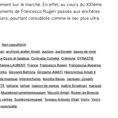
nement sur le marché. En effet, au cours du XXIème
truments de Francesco Rugeri passés aux enchères
niers, pourtant considérés comme le nec plus ultra
Publié
Non classifié(e)
dans
ari
,
archives atelier Amati
,
auction
,
auctioneer
,
basse de viole
,
e Cozio di Salabue
,
Contrada Coltellai
,
Crémone
,
DYNASTIE
tienne LAURENT
,
France
,
Francesco Rugeri
,
Francescus Rugerius
cinto
,
Giovanni Battista
,
Girolamo AMATI
,
Hieronymus Amati II
,
 de musique
,
interencheres
,
Ippolita Ravas
,
Jacques-Joseph
ITÉ
,
lutherie
,
luthier
,
maison de ventes
,
maître Stradivari
,
marquis
,
Muziekinstrumentenmuseum
,
Niccolò Amati
,
Rogeri de Brescia
,
s ventes
,
Scenkonstmuseet
,
Tomaso Antonio Vitali
,
Vichy
,
Vichy
,
violoncelle