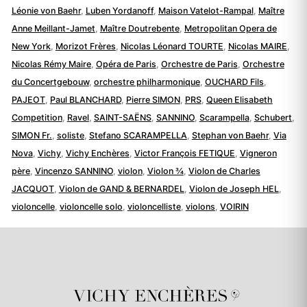
Léonie von Baehr
,
Luben Yordanoff
,
Maison Vatelot-Rampal
,
Maître
Anne Meillant-Jamet
,
Maître Doutrebente
,
Metropolitan Opera de
New York
,
Morizot Frères
,
Nicolas Léonard TOURTE
,
Nicolas MAIRE
,
Nicolas Rémy Maire
,
Opéra de Paris
,
Orchestre de Paris
,
Orchestre
du Concertgebouw
,
orchestre philharmonique
,
OUCHARD Fils
,
PAJEOT
,
Paul BLANCHARD
,
Pierre SIMON
,
PRS
,
Queen Elisabeth
Competition
,
Ravel
,
SAINT-SAËNS
,
SANNINO
,
Scarampella
,
Schubert
,
SIMON Fr.
,
soliste
,
Stefano SCARAMPELLA
,
Stephan von Baehr
,
Via
Nova
,
Vichy
,
Vichy Enchères
,
Victor François FETIQUE
,
Vigneron
père
,
Vincenzo SANNINO
,
violon
,
Violon ¾
,
Violon de Charles
JACQUOT
,
Violon de GAND & BERNARDEL
,
Violon de Joseph HEL
,
violoncelle
,
violoncelle solo
,
violoncelliste
,
violons
,
VOIRIN