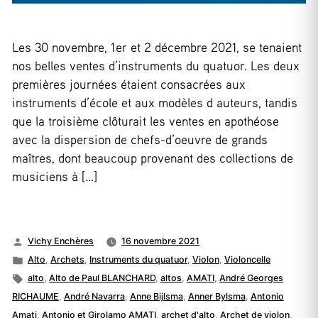
Les 30 novembre, 1er et 2 décembre 2021, se tenaient
nos belles ventes d’instruments du quatuor. Les deux
premières journées étaient consacrées aux
instruments d’école et aux modèles d auteurs, tandis
que la troisième clôturait les ventes en apothéose
avec la dispersion de chefs-d’oeuvre de grands
maîtres, dont beaucoup provenant des collections de
musiciens à […]
Publié
Vichy Enchères
16 novembre 2021
par
Publié
Alto
,
Archets
,
Instruments du quatuor
,
Violon
,
Violoncelle
dans
Étiquettes :
alto
,
Alto de Paul BLANCHARD
,
altos
,
AMATI
,
André Georges
RICHAUME
,
André Navarra
,
Anne Bijlsma
,
Anner Bylsma
,
Antonio
Amati
,
Antonio et Girolamo AMATI
,
archet d'alto
,
Archet de violon
,