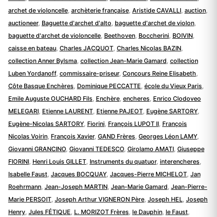
archet de violoncelle
,
archèterie française
,
Aristide CAVALLI
,
auction
,
auctioneer
,
Baguette d'archet d'alto
,
baguette d'archet de violon
,
baguette d'archet de violoncelle
,
Beethoven
,
Boccherini
,
BOIVIN
,
caisse en bateau
,
Charles JACQUOT
,
Charles Nicolas BAZIN
,
collection Anner Bylsma
,
collection Jean-Marie Gamard
,
collection
Luben Yordanoff
,
commissaire-priseur
,
Concours Reine Elisabeth
,
Côte Basque Enchères
,
Dominique PECCATTE
,
école du Vieux Paris
,
Emile Auguste OUCHARD Fils
,
Enchère
,
encheres
,
Enrico Clodoveo
MELEGARI
,
Etienne LAURENT
,
Etienne PAJEOT
,
Eugène SARTORY
,
Eugène-Nicolas SARTORY
,
Fiorini
,
François LUPOT II
,
François
Nicolas Voirin
,
François Xavier
,
GAND Frères
,
Georges Léon LAMY
,
Giovanni GRANCINO
,
Giovanni TEDESCO
,
Girolamo AMATI
,
Giuseppe
FIORINI
,
Henri Louis GILLET
,
Instruments du quatuor
,
interencheres
,
Isabelle Faust
,
Jacques BOCQUAY
,
Jacques-Pierre MICHELOT
,
Jan
Roehrmann
,
Jean-Joseph MARTIN
,
Jean-Marie Gamard
,
Jean-Pierre-
Marie PERSOIT
,
Joseph Arthur VIGNERON Père
,
Joseph HEL
,
Joseph
Henry
,
Jules FÉTIQUE
,
L. MORIZOT Frères
,
le Dauphin
,
le Faust
,