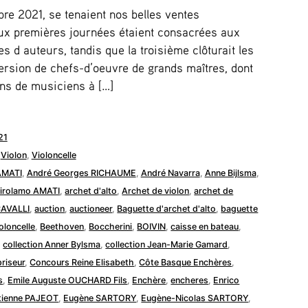
re 2021, se tenaient nos belles ventes
eux premières journées étaient consacrées aux
s d auteurs, tandis que la troisième clôturait les
ersion de chefs-d’oeuvre de grands maîtres, dont
ns de musiciens à […]
21
,
Violon
,
Violoncelle
AMATI
,
André Georges RICHAUME
,
André Navarra
,
Anne Bijlsma
,
Girolamo AMATI
,
archet d'alto
,
Archet de violon
,
archet de
CAVALLI
,
auction
,
auctioneer
,
Baguette d'archet d'alto
,
baguette
oloncelle
,
Beethoven
,
Boccherini
,
BOIVIN
,
caisse en bateau
,
,
collection Anner Bylsma
,
collection Jean-Marie Gamard
,
riseur
,
Concours Reine Elisabeth
,
Côte Basque Enchères
,
s
,
Emile Auguste OUCHARD Fils
,
Enchère
,
encheres
,
Enrico
tienne PAJEOT
,
Eugène SARTORY
,
Eugène-Nicolas SARTORY
,