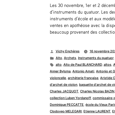
Les 30 novembre, 1er et 2 décemb
d’instruments du quatuor. Les d
instruments d’école et aux modèle
ventes en apothéose avec la disp
beaucoup provenant des collectio
Publié
Vichy Enchères
16 novembre 20
par
Publié
Alto
,
Archets
,
Instruments du quatuor
dans
Étiquettes :
alto
,
Alto de Paul BLANCHARD
,
altos
,
Anner Bylsma
,
Antonio Amati
,
Antonio et 
violoncelle
,
archèterie française
,
Aristide 
d'archet de violon
,
baguette d'archet de vi
Charles JACQUOT
,
Charles Nicolas BAZIN
collection Luben Yordanoff
,
commissaire-p
Dominique PECCATTE
,
école du Vieux Pari
Clodoveo MELEGARI
,
Etienne LAURENT
,
E