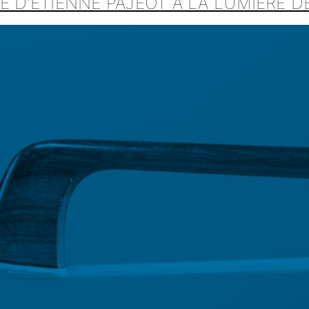
E D’ÉTIENNE PAJEOT À LA LUMIÈRE 