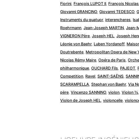
Fiorini
,
François LUPOT II
,
François Nicolas
Giovanni GRANCINO
,
Giovanni TEDESCO
,
G
Instruments du quatuor
,
interencheres
,
Isa
Roehrmann
,
Jean-Joseph MARTIN
,
Jean-M
VIGNERON Père
,
Joseph HEL
,
Joseph Hen
Léonie von Baehr
,
Luben Yordanoff
,
Maiso
Doutrebente
,
Metropolitan Opera de New 
Nicolas Rémy Maire
,
Opéra de Paris
,
Orche
philharmonique
,
OUCHARD Fils
,
PAJEOT
,
Competition
,
Ravel
,
SAINT-SAËNS
,
SANNI
SCARAMPELLA
,
Stephan von Baehr
,
Via N
père
,
Vincenzo SANNINO
,
violon
,
Violon ¾
Violon de Joseph HEL
,
violoncelle
,
violonc