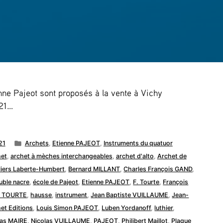
nne Pajeot sont proposés à la vente à Vichy
021…
Publié
21
Archets
,
Etienne PAJEOT
,
Instruments du quatuor
dans
het
,
archet à mèches interchangeables
,
archet d'alto
,
Archet de
liers Laberte-Humbert
,
Bernard MILLANT
,
Charles François GAND
,
uble nacre
,
école de Pajeot
,
Etienne PAJEOT
,
F. Tourte
,
François
er TOURTE
,
hausse
,
instrument
,
Jean Baptiste VUILLAUME
,
Jean-
het Editions
,
Louis Simon PAJEOT
,
Luben Yordanoff
,
luthier
,
las MAIRE
,
Nicolas VUILLAUME
,
PAJEOT
,
Philibert Maillot
,
Plaque