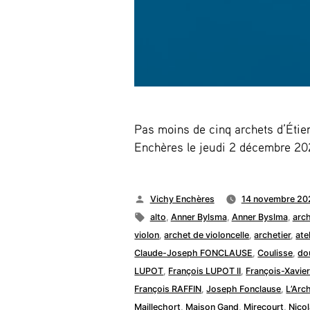
Pas moins de cinq archets d’Étie
Enchères le jeudi 2 décembre 2
Publié
Vichy Enchères
14 novembre 20
par
Étiquettes :
alto
,
Anner Bylsma
,
Anner Byslma
,
arc
violon
,
archet de violoncelle
,
archetier
,
ate
Claude-Joseph FONCLAUSE
,
Coulisse
,
do
LUPOT
,
François LUPOT II
,
François-Xavi
François RAFFIN
,
Joseph Fonclause
,
L’Arc
Maillechort
,
Maison Gand
,
Mirecourt
,
Nico