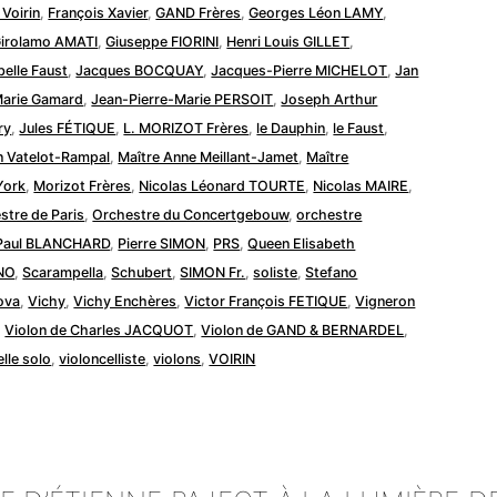
 Voirin
,
François Xavier
,
GAND Frères
,
Georges Léon LAMY
,
irolamo AMATI
,
Giuseppe FIORINI
,
Henri Louis GILLET
,
belle Faust
,
Jacques BOCQUAY
,
Jacques-Pierre MICHELOT
,
Jan
arie Gamard
,
Jean-Pierre-Marie PERSOIT
,
Joseph Arthur
ry
,
Jules FÉTIQUE
,
L. MORIZOT Frères
,
le Dauphin
,
le Faust
,
n Vatelot-Rampal
,
Maître Anne Meillant-Jamet
,
Maître
York
,
Morizot Frères
,
Nicolas Léonard TOURTE
,
Nicolas MAIRE
,
stre de Paris
,
Orchestre du Concertgebouw
,
orchestre
Paul BLANCHARD
,
Pierre SIMON
,
PRS
,
Queen Elisabeth
NO
,
Scarampella
,
Schubert
,
SIMON Fr.
,
soliste
,
Stefano
ova
,
Vichy
,
Vichy Enchères
,
Victor François FETIQUE
,
Vigneron
,
Violon de Charles JACQUOT
,
Violon de GAND & BERNARDEL
,
elle solo
,
violoncelliste
,
violons
,
VOIRIN