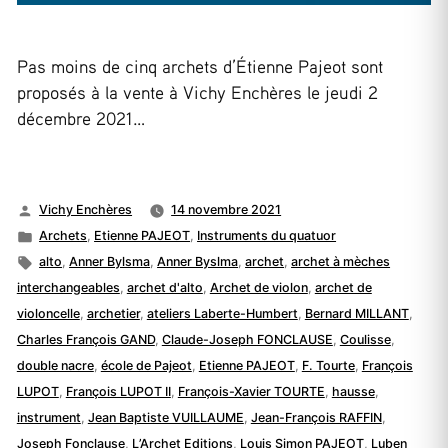
Pas moins de cinq archets d’Étienne Pajeot sont
proposés à la vente à Vichy Enchères le jeudi 2
décembre 2021…
Publié
Vichy Enchères
14 novembre 2021
par
Publié
Archets
,
Etienne PAJEOT
,
Instruments du quatuor
dans
Étiquettes :
alto
,
Anner Bylsma
,
Anner Byslma
,
archet
,
archet à mèches
interchangeables
,
archet d'alto
,
Archet de violon
,
archet de
violoncelle
,
archetier
,
ateliers Laberte-Humbert
,
Bernard MILLANT
,
Charles François GAND
,
Claude-Joseph FONCLAUSE
,
Coulisse
,
double nacre
,
école de Pajeot
,
Etienne PAJEOT
,
F. Tourte
,
François
LUPOT
,
François LUPOT II
,
François-Xavier TOURTE
,
hausse
,
instrument
,
Jean Baptiste VUILLAUME
,
Jean-François RAFFIN
,
Joseph Fonclause
,
L’Archet Editions
,
Louis Simon PAJEOT
,
Luben