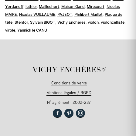
Yordanoff
,
luthier
,
Maillechort
,
Maison Gand
,
Mirecourt
,
Nicolas
MAIRE
,
Nicolas VUILLAUME
,
PAJEOT
,
Philibert Maillot
,
Plaque de
tête
,
Stentor
,
Sylvain BIGOT
,
Vichy Enchères
,
violon
,
violoncelliste
,
virole
,
Yannick le CANU
Conditions de vente
Mentions légales / RGPD
N° agrément : 2002-237