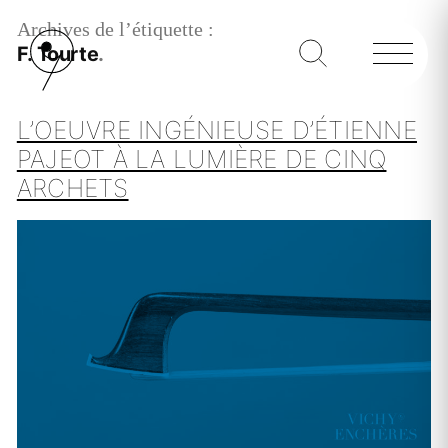
Archives de l’étiquette :
F. Tourte
L’OEUVRE INGÉNIEUSE D’ÉTIENNE
PAJEOT À LA LUMIÈRE DE CINQ
ARCHETS