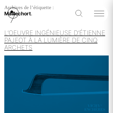
Archives de l’étiquette :
Maillechort
L’OEUVRE INGÉNIEUSE D’ÉTIENNE
PAJEOT À LA LUMIÈRE DE CINQ
ARCHETS