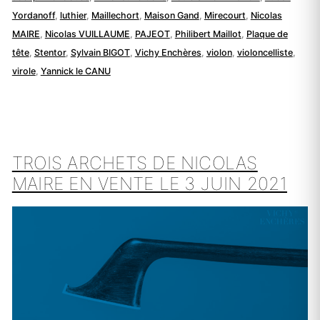
Yordanoff
,
luthier
,
Maillechort
,
Maison Gand
,
Mirecourt
,
Nicolas
MAIRE
,
Nicolas VUILLAUME
,
PAJEOT
,
Philibert Maillot
,
Plaque de
tête
,
Stentor
,
Sylvain BIGOT
,
Vichy Enchères
,
violon
,
violoncelliste
,
virole
,
Yannick le CANU
TROIS ARCHETS DE NICOLAS
MAIRE EN VENTE LE 3 JUIN 2021