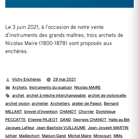
Le 3 juin 2021, à l’occasion de notre vente
d’instruments des grands maîtres, trois archets de
Nicolas Maire (1800-1878) sont proposés aux
enchères.
Publié
Vichy Enchères
29 mai 2021
par
Publié
Archets
,
Instruments du quatuor
,
Nicolas MAIRE
dans
Étiquettes :
archet
,
archet à mèche interchangeable
,
archet de violoncelle
,
archet violon
,
archetier
,
Archetiers
,
atelier de Pajeot
,
Bernard
MILLANT
,
brevet d’invention
,
CHANOT
,
Chorrier
,
Dominique
PECCATTE
,
Etienne PAJEOT
,
GAND
,
Georges CHANOT
,
Halle au Blé
,
Jacques Lafleur
,
Jean-Baptiste VUILLAUME
,
Jean-Joseph MARTIN
,
luthier
,
Maillechort
,
Maison Gand
,
Michel Maire
,
Mirecourt
,
MMs