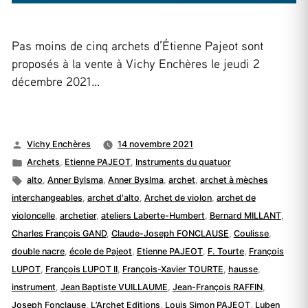
Pas moins de cinq archets d’Étienne Pajeot sont
proposés à la vente à Vichy Enchères le jeudi 2
décembre 2021…
Publié
Vichy Enchères
14 novembre 2021
par
Publié
Archets
,
Etienne PAJEOT
,
Instruments du quatuor
dans
Étiquettes :
alto
,
Anner Bylsma
,
Anner Byslma
,
archet
,
archet à mèches
interchangeables
,
archet d'alto
,
Archet de violon
,
archet de
violoncelle
,
archetier
,
ateliers Laberte-Humbert
,
Bernard MILLANT
,
Charles François GAND
,
Claude-Joseph FONCLAUSE
,
Coulisse
,
double nacre
,
école de Pajeot
,
Etienne PAJEOT
,
F. Tourte
,
François
LUPOT
,
François LUPOT II
,
François-Xavier TOURTE
,
hausse
,
instrument
,
Jean Baptiste VUILLAUME
,
Jean-François RAFFIN
,
Joseph Fonclause
,
L’Archet Editions
,
Louis Simon PAJEOT
,
Luben