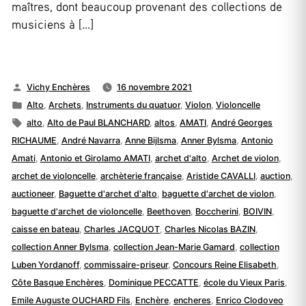
maîtres, dont beaucoup provenant des collections de
musiciens à […]
Publié
Vichy Enchères
16 novembre 2021
par
Publié
Alto
,
Archets
,
Instruments du quatuor
,
Violon
,
Violoncelle
dans
Étiquettes :
alto
,
Alto de Paul BLANCHARD
,
altos
,
AMATI
,
André Georges
RICHAUME
,
André Navarra
,
Anne Bijlsma
,
Anner Bylsma
,
Antonio
Amati
,
Antonio et Girolamo AMATI
,
archet d'alto
,
Archet de violon
,
archet de violoncelle
,
archèterie française
,
Aristide CAVALLI
,
auction
,
auctioneer
,
Baguette d'archet d'alto
,
baguette d'archet de violon
,
baguette d'archet de violoncelle
,
Beethoven
,
Boccherini
,
BOIVIN
,
caisse en bateau
,
Charles JACQUOT
,
Charles Nicolas BAZIN
,
collection Anner Bylsma
,
collection Jean-Marie Gamard
,
collection
Luben Yordanoff
,
commissaire-priseur
,
Concours Reine Elisabeth
,
Côte Basque Enchères
,
Dominique PECCATTE
,
école du Vieux Paris
,
Emile Auguste OUCHARD Fils
,
Enchère
,
encheres
,
Enrico Clodoveo