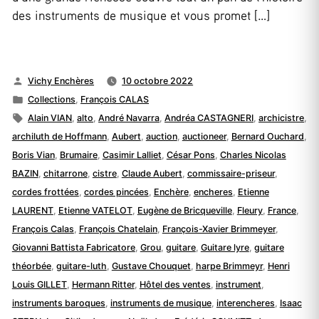
des instruments de musique et vous promet […]
Publié
Vichy Enchères
10 octobre 2022
par
Publié
Collections
,
François CALAS
dans
Étiquettes :
Alain VIAN
,
alto
,
André Navarra
,
Andréa CASTAGNERI
,
archicistre
,
archiluth de Hoffmann
,
Aubert
,
auction
,
auctioneer
,
Bernard Ouchard
,
Boris Vian
,
Brumaire
,
Casimir Lalliet
,
César Pons
,
Charles Nicolas
BAZIN
,
chitarrone
,
cistre
,
Claude Aubert
,
commissaire-priseur
,
cordes frottées
,
cordes pincées
,
Enchère
,
encheres
,
Etienne
LAURENT
,
Etienne VATELOT
,
Eugène de Bricqueville
,
Fleury
,
France
,
François Calas
,
François Chatelain
,
François-Xavier Brimmeyer
,
Giovanni Battista Fabricatore
,
Grou
,
guitare
,
Guitare lyre
,
guitare
théorbée
,
guitare-luth
,
Gustave Chouquet
,
harpe Brimmeyr
,
Henri
Louis GILLET
,
Hermann Ritter
,
Hôtel des ventes
,
instrument
,
instruments baroques
,
instruments de musique
,
interencheres
,
Isaac