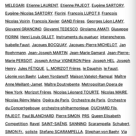
MELEGARI
,
Etienne LAURENT
,
Etienne PAJEOT
,
Eugène SARTORY
,
Eugène-Nicolas SARTORY
,
Fiorini
,
François LUPOT II
,
François
Nicolas Voirin
,
François Xavier
,
GAND Frères
,
Georges Léon LAMY
,
Giovanni GRANCINO
,
Giovanni TEDESCO
,
Girolamo AMATI
,
Giuseppe
FIORINI
,
Henri Louis GILLET
,
Instruments du quatuor
,
interencheres
,
Isabelle Faust
,
Jacques BOCQUAY
,
Jacques-Pierre MICHELOT
,
Jan
Roehrmann
,
Jean-Joseph MARTIN
,
Jean-Marie Gamard
,
Jean-Pierre-
Marie PERSOIT
,
Joseph Arthur VIGNERON Père
,
Joseph HEL
,
Joseph
Henry
,
Jules FÉTIQUE
,
L. MORIZOT Frères
,
le Dauphin
,
le Faust
,
Léonie von Baehr
,
Luben Yordanoff
,
Maison Vatelot-Rampal
,
Maître
Anne Meillant-Jamet
,
Maître Doutrebente
,
Metropolitan Opera de
New York
,
Morizot Frères
,
Nicolas Léonard TOURTE
,
Nicolas MAIRE
,
Nicolas Rémy Maire
,
Opéra de Paris
,
Orchestre de Paris
,
Orchestre
du Concertgebouw
,
orchestre philharmonique
,
OUCHARD Fils
,
PAJEOT
,
Paul BLANCHARD
,
Pierre SIMON
,
PRS
,
Queen Elisabeth
Competition
,
Ravel
,
SAINT-SAËNS
,
SANNINO
,
Scarampella
,
Schubert
,
SIMON Fr.
,
soliste
,
Stefano SCARAMPELLA
,
Stephan von Baehr
,
Via