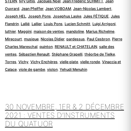
STERN
,
Ivry Gitlis
,
Jacques Noël
,
Jean Frédéric SCHMITT
,
Jean
Ouvrard
,
Jean Pfeiffer
,
Jean VOBOAM
,
Jean-Nicolas Lambert
,
Joseph HEL
,
Joseph Pons
,
Josephus Laske
,
Jules FÉTIQUE
,
Jules
Flandrin
,
Lallié
,
Lallier
,
Louis Pons
,
Lucien Schmitt
,
Luigi Arrigoni
,
luthier
,
Maggini
,
maison de ventes
,
mandoline
,
Marius Richelme
,
Mirecourt
,
musique
,
Nicolas Didier
,
pardessus
,
Paul Cesbron
,
Pierre
Charles Mareschal
,
quinton
,
RENAULT et CHATELAIN
,
salle des
ventes
,
Sébastien Renault
,
Stéphane Grapelli
,
théorbe de Tielke
,
Torres
,
Vichy
,
Vichy Enchères
,
vielle plate
,
vielle ronde
,
Vinaccia et
Calace
,
viole de gambe
,
violon
,
Yehudi Menuhin
30 NOVEMBRE, 1ER & 2 DÉCEMBRE
2021 : VENTES D’INSTRUMENTS
DU QUATUOR