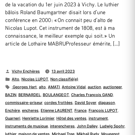
de la vacation du 1er juin 2023 à Vichy. Le luthier
bâlois Roland Baumgartner disait lors d’une
conférence en 2000 : « On connait peu d’alto de
Nicolas Lupot. Cet instrument de 1808, est à ma
connaissance, le meilleur exemple qui soit. » Un
article de Lothaire MABRUProfesseur émérite, […]
Publié
Vichy Enchères
13 avril 2023
par
Publié
Alto
,
Nicolas LUPOT
,
Non classifié(e)
dans
Étiquettes :
Georges Hart
,
alto
,
AMATI
,
Antoine Vidal
,
auction
,
auctioneer
,
BAZIN
,
BERNARDEL
,
BOULANGEOT
,
Charles François GAND
,
commissaire-priseur
,
cordes frottées
,
David Soyer
,
diapason
,
Enchère
,
encheres
,
Etienne LAURENT
,
France
,
François LUPOT
,
Guarneri
,
Henriette Lorimier
,
Hôtel des ventes
,
instrument
,
instruments de musique
,
interencheres
,
John Dalley
,
Ludwig Spohr
,
luthier
,
maison de ventes
,
Michael Tree
,
Mikhail Rudy
,
Mougenot
,