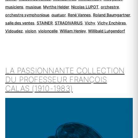
musiciens
,
musique
,
Myrthe Helder
,
Nicolas LUPOT
,
orchestre
,
orchestre symphonique
,
quatuor
,
René Vannes
,
Roland Baumgartner
,
salle des ventes
,
STAINER
,
STRADIVARIUS
,
Vichy
,
Vichy Enchères
,
Vidoudez
,
violon
,
violoncelle
,
William Henley
,
Willibald Lutgendorf
LA PASSIONNANTE COLLECTION
DU PROFESSEUR FRANÇOIS
CALAS (1910-1983)