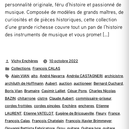
personnalité originale, féru d’histoire et passionné de
musique. Composée de modèles de grands maîtres, de
curiosités et de pièces historiques, cette collection
d’une grande richesse couvre tout un pan de l’histoire
des instruments de musique et vous promet […]
Publié
Vichy Enchères
10 octobre 2022
par
Publié
Collections
,
François CALAS
dans
Étiquettes :
Alain VIAN
,
alto
,
André Navarra
,
Andréa CASTAGNERI
,
archicistre
,
archiluth de Hoffmann
,
Aubert
,
auction
,
auctioneer
,
Bernard Ouchard
,
Boris Vian
,
Brumaire
,
Casimir Lalliet
,
César Pons
,
Charles Nicolas
BAZIN
,
chitarrone
,
cistre
,
Claude Aubert
,
commissaire-priseur
,
cordes frottées
,
cordes pincées
,
Enchère
,
encheres
,
Etienne
LAURENT
,
Etienne VATELOT
,
Eugène de Bricqueville
,
Fleury
,
France
,
François Calas
,
François Chatelain
,
François-Xavier Brimmeyer
,
Giovanni Battista Fabricatore
,
Grou
,
guitare
,
Guitare lyre
,
guitare