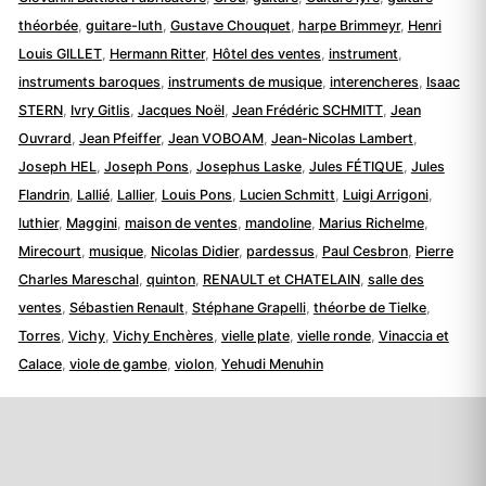
théorbée
,
guitare-luth
,
Gustave Chouquet
,
harpe Brimmeyr
,
Henri
Louis GILLET
,
Hermann Ritter
,
Hôtel des ventes
,
instrument
,
instruments baroques
,
instruments de musique
,
interencheres
,
Isaac
STERN
,
Ivry Gitlis
,
Jacques Noël
,
Jean Frédéric SCHMITT
,
Jean
Ouvrard
,
Jean Pfeiffer
,
Jean VOBOAM
,
Jean-Nicolas Lambert
,
Joseph HEL
,
Joseph Pons
,
Josephus Laske
,
Jules FÉTIQUE
,
Jules
Flandrin
,
Lallié
,
Lallier
,
Louis Pons
,
Lucien Schmitt
,
Luigi Arrigoni
,
luthier
,
Maggini
,
maison de ventes
,
mandoline
,
Marius Richelme
,
Mirecourt
,
musique
,
Nicolas Didier
,
pardessus
,
Paul Cesbron
,
Pierre
Charles Mareschal
,
quinton
,
RENAULT et CHATELAIN
,
salle des
ventes
,
Sébastien Renault
,
Stéphane Grapelli
,
théorbe de Tielke
,
Torres
,
Vichy
,
Vichy Enchères
,
vielle plate
,
vielle ronde
,
Vinaccia et
Calace
,
viole de gambe
,
violon
,
Yehudi Menuhin