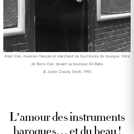
Alain Vian, musicien français et marchand de fournitures de musique, frère
de Boris Vian, devant sa boutique Ali Baba
© Justin Creedy Smith, 1993
L’amour des instruments
baroques… et du beau !