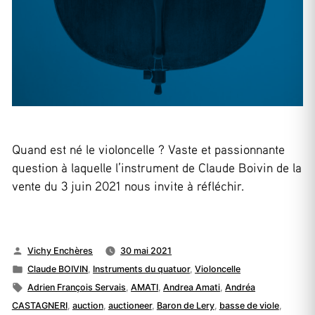
Quand est né le violoncelle ? Vaste et passionnante
question à laquelle l’instrument de Claude Boivin de la
vente du 3 juin 2021 nous invite à réfléchir.
Publié
Vichy Enchères
30 mai 2021
par
Publié
Claude BOIVIN
,
Instruments du quatuor
,
Violoncelle
dans
Étiquettes :
Adrien François Servais
,
AMATI
,
Andrea Amati
,
Andréa
CASTAGNERI
,
auction
,
auctioneer
,
Baron de Lery
,
basse de viole
,