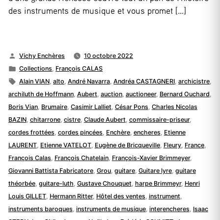
des instruments de musique et vous promet […]
Publié
Vichy Enchères
10 octobre 2022
par
Publié
Collections
,
François CALAS
dans
Étiquettes :
Alain VIAN
,
alto
,
André Navarra
,
Andréa CASTAGNERI
,
archicistre
,
archiluth de Hoffmann
,
Aubert
,
auction
,
auctioneer
,
Bernard Ouchard
,
Boris Vian
,
Brumaire
,
Casimir Lalliet
,
César Pons
,
Charles Nicolas
BAZIN
,
chitarrone
,
cistre
,
Claude Aubert
,
commissaire-priseur
,
cordes frottées
,
cordes pincées
,
Enchère
,
encheres
,
Etienne
LAURENT
,
Etienne VATELOT
,
Eugène de Bricqueville
,
Fleury
,
France
,
François Calas
,
François Chatelain
,
François-Xavier Brimmeyer
,
Giovanni Battista Fabricatore
,
Grou
,
guitare
,
Guitare lyre
,
guitare
théorbée
,
guitare-luth
,
Gustave Chouquet
,
harpe Brimmeyr
,
Henri
Louis GILLET
,
Hermann Ritter
,
Hôtel des ventes
,
instrument
,
instruments baroques
,
instruments de musique
,
interencheres
,
Isaac