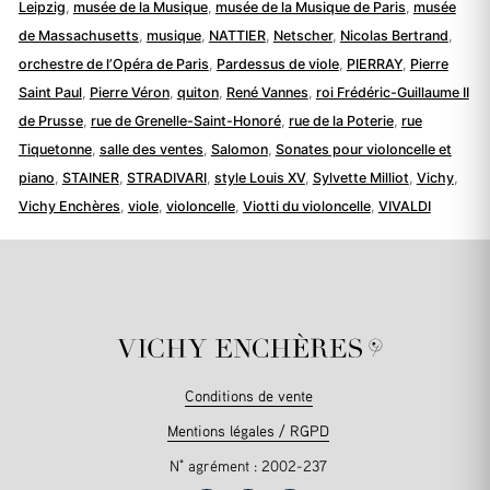
Leipzig
,
musée de la Musique
,
musée de la Musique de Paris
,
musée
de Massachusetts
,
musique
,
NATTIER
,
Netscher
,
Nicolas Bertrand
,
orchestre de l’Opéra de Paris
,
Pardessus de viole
,
PIERRAY
,
Pierre
Saint Paul
,
Pierre Véron
,
quiton
,
René Vannes
,
roi Frédéric-Guillaume II
de Prusse
,
rue de Grenelle-Saint-Honoré
,
rue de la Poterie
,
rue
Tiquetonne
,
salle des ventes
,
Salomon
,
Sonates pour violoncelle et
piano
,
STAINER
,
STRADIVARI
,
style Louis XV
,
Sylvette Milliot
,
Vichy
,
Vichy Enchères
,
viole
,
violoncelle
,
Viotti du violoncelle
,
VIVALDI
Conditions de vente
Mentions légales / RGPD
N° agrément : 2002-237