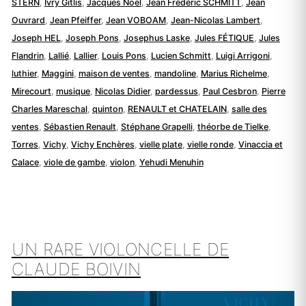
STERN
,
Ivry Gitlis
,
Jacques Noël
,
Jean Frédéric SCHMITT
,
Jean
Ouvrard
,
Jean Pfeiffer
,
Jean VOBOAM
,
Jean-Nicolas Lambert
,
Joseph HEL
,
Joseph Pons
,
Josephus Laske
,
Jules FÉTIQUE
,
Jules
Flandrin
,
Lallié
,
Lallier
,
Louis Pons
,
Lucien Schmitt
,
Luigi Arrigoni
,
luthier
,
Maggini
,
maison de ventes
,
mandoline
,
Marius Richelme
,
Mirecourt
,
musique
,
Nicolas Didier
,
pardessus
,
Paul Cesbron
,
Pierre
Charles Mareschal
,
quinton
,
RENAULT et CHATELAIN
,
salle des
ventes
,
Sébastien Renault
,
Stéphane Grapelli
,
théorbe de Tielke
,
Torres
,
Vichy
,
Vichy Enchères
,
vielle plate
,
vielle ronde
,
Vinaccia et
Calace
,
viole de gambe
,
violon
,
Yehudi Menuhin
UN RARE VIOLONCELLE DE
CLAUDE BOIVIN