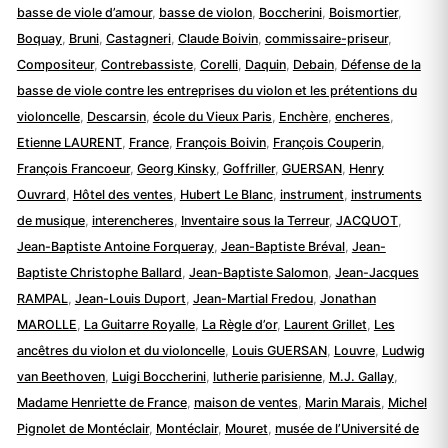
basse de viole d’amour
,
basse de violon
,
Boccherini
,
Boismortier
,
Boquay
,
Bruni
,
Castagneri
,
Claude Boivin
,
commissaire-priseur
,
Compositeur
,
Contrebassiste
,
Corelli
,
Daquin
,
Debain
,
Défense de la
basse de viole contre les entreprises du violon et les prétentions du
violoncelle
,
Descarsin
,
école du Vieux Paris
,
Enchère
,
encheres
,
Etienne LAURENT
,
France
,
François Boivin
,
François Couperin
,
François Francoeur
,
Georg Kinsky
,
Goffriller
,
GUERSAN
,
Henry
Ouvrard
,
Hôtel des ventes
,
Hubert Le Blanc
,
instrument
,
instruments
de musique
,
interencheres
,
Inventaire sous la Terreur
,
JACQUOT
,
Jean-Baptiste Antoine Forqueray
,
Jean-Baptiste Bréval
,
Jean-
Baptiste Christophe Ballard
,
Jean-Baptiste Salomon
,
Jean-Jacques
RAMPAL
,
Jean-Louis Duport
,
Jean-Martial Fredou
,
Jonathan
MAROLLE
,
La Guitarre Royalle
,
La Règle d’or
,
Laurent Grillet
,
Les
ancêtres du violon et du violoncelle
,
Louis GUERSAN
,
Louvre
,
Ludwig
van Beethoven
,
Luigi Boccherini
,
lutherie parisienne
,
M.J. Gallay
,
Madame Henriette de France
,
maison de ventes
,
Marin Marais
,
Michel
Pignolet de Montéclair
,
Montéclair
,
Mouret
,
musée de l’Université de