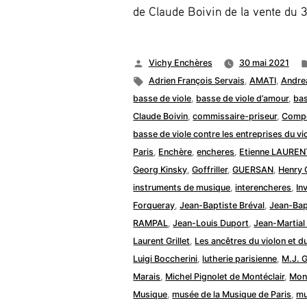
de Claude Boivin de la vente du 3 
Publié
Vichy Enchères
30 mai 2021
par
Étiquettes :
Adrien François Servais
,
AMATI
,
Andre
basse de viole
,
basse de viole d’amour
,
bas
Claude Boivin
,
commissaire-priseur
,
Compo
basse de viole contre les entreprises du vio
Paris
,
Enchère
,
encheres
,
Etienne LAUREN
Georg Kinsky
,
Goffriller
,
GUERSAN
,
Henry 
instruments de musique
,
interencheres
,
In
Forqueray
,
Jean-Baptiste Bréval
,
Jean-Bap
RAMPAL
,
Jean-Louis Duport
,
Jean-Martial
Laurent Grillet
,
Les ancêtres du violon et du
Luigi Boccherini
,
lutherie parisienne
,
M.J. G
Marais
,
Michel Pignolet de Montéclair
,
Mont
Musique
,
musée de la Musique de Paris
,
mu