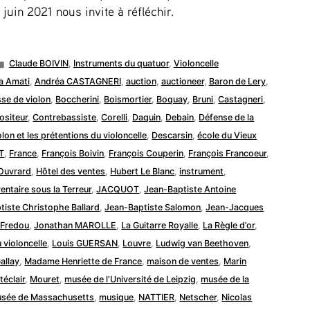
juin 2021 nous invite à réfléchir.
Publié
Claude BOIVIN
,
Instruments du quatuor
,
Violoncelle
dans
a Amati
,
Andréa CASTAGNERI
,
auction
,
auctioneer
,
Baron de Lery
,
se de violon
,
Boccherini
,
Boismortier
,
Boquay
,
Bruni
,
Castagneri
,
siteur
,
Contrebassiste
,
Corelli
,
Daquin
,
Debain
,
Défense de la
lon et les prétentions du violoncelle
,
Descarsin
,
école du Vieux
T
,
France
,
François Boivin
,
François Couperin
,
François Francoeur
,
Ouvrard
,
Hôtel des ventes
,
Hubert Le Blanc
,
instrument
,
ventaire sous la Terreur
,
JACQUOT
,
Jean-Baptiste Antoine
tiste Christophe Ballard
,
Jean-Baptiste Salomon
,
Jean-Jacques
 Fredou
,
Jonathan MAROLLE
,
La Guitarre Royalle
,
La Règle d’or
,
 violoncelle
,
Louis GUERSAN
,
Louvre
,
Ludwig van Beethoven
,
allay
,
Madame Henriette de France
,
maison de ventes
,
Marin
éclair
,
Mouret
,
musée de l’Université de Leipzig
,
musée de la
sée de Massachusetts
,
musique
,
NATTIER
,
Netscher
,
Nicolas