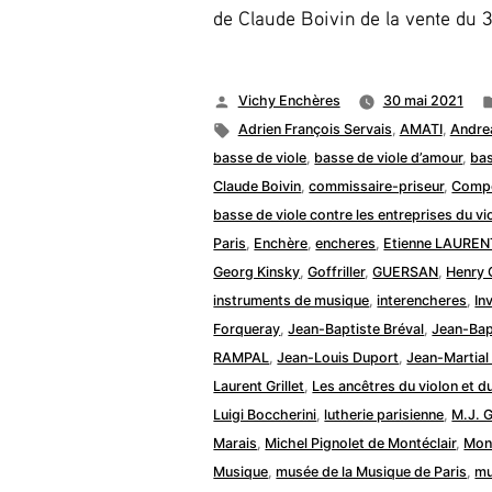
de Claude Boivin de la vente du 3 
Publié
Vichy Enchères
30 mai 2021
par
Étiquettes :
Adrien François Servais
,
AMATI
,
Andre
basse de viole
,
basse de viole d’amour
,
bas
Claude Boivin
,
commissaire-priseur
,
Compo
basse de viole contre les entreprises du vio
Paris
,
Enchère
,
encheres
,
Etienne LAUREN
Georg Kinsky
,
Goffriller
,
GUERSAN
,
Henry 
instruments de musique
,
interencheres
,
In
Forqueray
,
Jean-Baptiste Bréval
,
Jean-Bap
RAMPAL
,
Jean-Louis Duport
,
Jean-Martial
Laurent Grillet
,
Les ancêtres du violon et du
Luigi Boccherini
,
lutherie parisienne
,
M.J. G
Marais
,
Michel Pignolet de Montéclair
,
Mont
Musique
,
musée de la Musique de Paris
,
mu