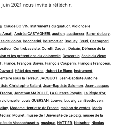
juin 2021 nous invite à réfléchir.
Publié
Claude BOIVIN
,
Instruments du quatuor
,
Violoncelle
dans
a Amati
,
Andréa CASTAGNERI
,
auction
,
auctioneer
,
Baron de Lery
,
se de violon
,
Boccherini
,
Boismortier
,
Boquay
,
Bruni
,
Castagneri
,
siteur
,
Contrebassiste
,
Corelli
,
Daquin
,
Debain
,
Défense de la
lon et les prétentions du violoncelle
,
Descarsin
,
école du Vieux
T
,
France
,
François Boivin
,
François Couperin
,
François Francoeur
,
Ouvrard
,
Hôtel des ventes
,
Hubert Le Blanc
,
instrument
,
ventaire sous la Terreur
,
JACQUOT
,
Jean-Baptiste Antoine
tiste Christophe Ballard
,
Jean-Baptiste Salomon
,
Jean-Jacques
 Fredou
,
Jonathan MAROLLE
,
La Guitarre Royalle
,
La Règle d’or
,
 violoncelle
,
Louis GUERSAN
,
Louvre
,
Ludwig van Beethoven
,
allay
,
Madame Henriette de France
,
maison de ventes
,
Marin
éclair
,
Mouret
,
musée de l’Université de Leipzig
,
musée de la
sée de Massachusetts
,
musique
,
NATTIER
,
Netscher
,
Nicolas