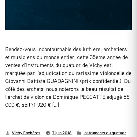
Rendez-vous incontournable des luthiers, archetiers
et musiciens du monde entier, cette 35ème année de
ventes d’instruments du quatuor de Vichy est
marquée par l’adjudication du rarissime violoncelle de
Giovanni Battista GUADAGNINI (prix confidentiel). Du
côté des archets, nous noterons le beau résultat de
l’archet de violon de Dominique PECCATTE adjugé 58
000 €, soit 71 920 € […]
Publié
Publié
Vichy Enchères
7 juin 2018
Instruments du quatuor