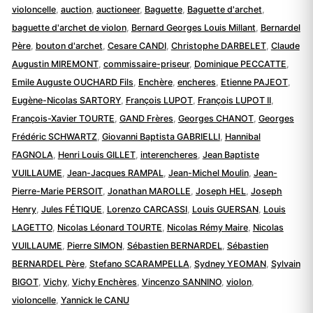
violoncelle
,
auction
,
auctioneer
,
Baguette
,
Baguette d'archet
,
baguette d'archet de violon
,
Bernard Georges Louis Millant
,
Bernardel
Père
,
bouton d'archet
,
Cesare CANDI
,
Christophe DARBELET
,
Claude
Augustin MIREMONT
,
commissaire-priseur
,
Dominique PECCATTE
,
Emile Auguste OUCHARD Fils
,
Enchère
,
encheres
,
Etienne PAJEOT
,
Eugène-Nicolas SARTORY
,
François LUPOT
,
François LUPOT II
,
François-Xavier TOURTE
,
GAND Frères
,
Georges CHANOT
,
Georges
Frédéric SCHWARTZ
,
Giovanni Baptista GABRIELLI
,
Hannibal
FAGNOLA
,
Henri Louis GILLET
,
interencheres
,
Jean Baptiste
VUILLAUME
,
Jean-Jacques RAMPAL
,
Jean-Michel Moulin
,
Jean-
Pierre-Marie PERSOIT
,
Jonathan MAROLLE
,
Joseph HEL
,
Joseph
Henry
,
Jules FÉTIQUE
,
Lorenzo CARCASSI
,
Louis GUERSAN
,
Louis
LAGETTO
,
Nicolas Léonard TOURTE
,
Nicolas Rémy Maire
,
Nicolas
VUILLAUME
,
Pierre SIMON
,
Sébastien BERNARDEL
,
Sébastien
BERNARDEL Père
,
Stefano SCARAMPELLA
,
Sydney YEOMAN
,
Sylvain
BIGOT
,
Vichy
,
Vichy Enchères
,
Vincenzo SANNINO
,
violon
,
violoncelle
,
Yannick le CANU