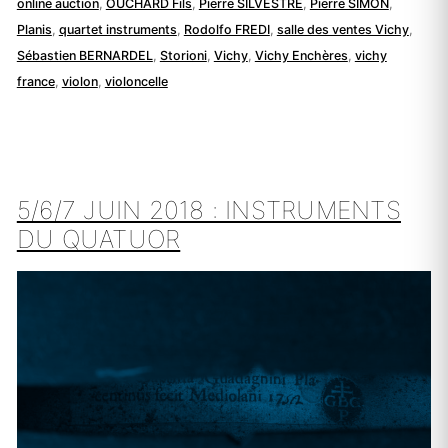
online auction
,
OUCHARD Fils
,
Pierre SILVESTRE
,
Pierre SIMON
,
Planis
,
quartet instruments
,
Rodolfo FREDI
,
salle des ventes Vichy
,
Sébastien BERNARDEL
,
Storioni
,
Vichy
,
Vichy Enchères
,
vichy
france
,
violon
,
violoncelle
5/6/7 JUIN 2018 : INSTRUMENTS
DU QUATUOR