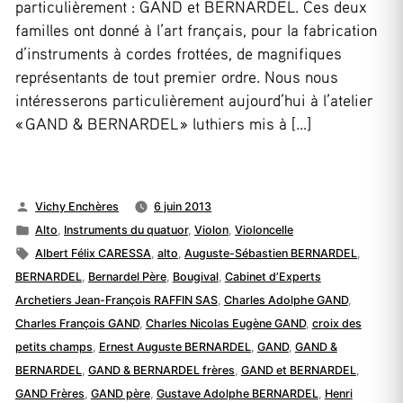
particulièrement : GAND et BERNARDEL. Ces deux
familles ont donné à l’art français, pour la fabrication
d’instruments à cordes frottées, de magnifiques
représentants de tout premier ordre. Nous nous
intéresserons particulièrement aujourd’hui à l’atelier
« GAND & BERNARDEL » luthiers mis à […]
Publié
Vichy Enchères
6 juin 2013
par
Publié
Alto
,
Instruments du quatuor
,
Violon
,
Violoncelle
dans
Étiquettes :
Albert Félix CARESSA
,
alto
,
Auguste-Sébastien BERNARDEL
,
BERNARDEL
,
Bernardel Père
,
Bougival
,
Cabinet d’Experts
Archetiers Jean-François RAFFIN SAS
,
Charles Adolphe GAND
,
Charles François GAND
,
Charles Nicolas Eugène GAND
,
croix des
petits champs
,
Ernest Auguste BERNARDEL
,
GAND
,
GAND &
BERNARDEL
,
GAND & BERNARDEL frères
,
GAND et BERNARDEL
,
GAND Frères
,
GAND père
,
Gustave Adolphe BERNARDEL
,
Henri