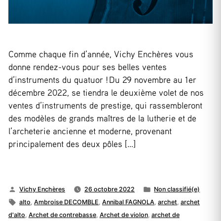
Comme chaque fin d’année, Vichy Enchères vous
donne rendez-vous pour ses belles ventes
d’instruments du quatuor ! Du 29 novembre au 1er
décembre 2022, se tiendra le deuxième volet de nos
ventes d’instruments de prestige, qui rassembleront
des modèles de grands maîtres de la lutherie et de
l’archeterie ancienne et moderne, provenant
principalement des deux pôles […]
Publié
Publié
Vichy Enchères
26 octobre 2022
Non classifié(e)
par
Étiquettes :
dans
alto
,
Ambroise DECOMBLE
,
Annibal FAGNOLA
,
archet
,
archet
d'alto
,
Archet de contrebasse
,
Archet de violon
,
archet de