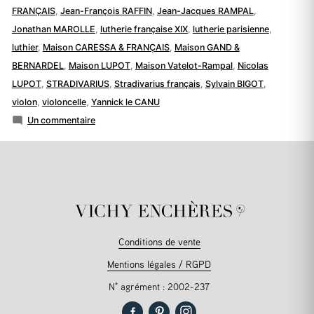
FRANÇAIS
,
Jean-François RAFFIN
,
Jean-Jacques RAMPAL
,
Jonathan MAROLLE
,
lutherie française XIX
,
lutherie parisienne
,
luthier
,
Maison CARESSA & FRANÇAIS
,
Maison GAND &
BERNARDEL
,
Maison LUPOT
,
Maison Vatelot-Rampal
,
Nicolas
LUPOT
,
STRADIVARIUS
,
Stradivarius français
,
Sylvain BIGOT
,
violon
,
violoncelle
,
Yannick le CANU
sur
Un commentaire
Gand
et
Bernardel
Conditions de vente
Mentions légales / RGPD
N° agrément : 2002-237