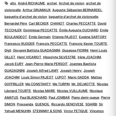
par
Étiquettes :
dans
alto
,
André RICHAUME
,
archet
,
Archet de violon
,
archet de
violoncelle
,
Arthur GRUMIAUX
,
Auguste-Sébastien BERNARDEL
,
baguette d'archet de violon
,
baguette d'archet de violoncelle
,
Bernardel Père
,
Carl BECKER
,
CHANOT
,
Charles PECCATTE
,
David
TECCHLER
,
Dominique PECCATTE
,
Émile Auguste OUCHARD
,
Emile
BOULANGEOT
,
Émile Germain
,
Etienne PAJEOT
,
Eugène SARTORY
,
Francesco RUGGER
,
François PECCATTE
,
François-Xavier TOURTE
,
Gigli
,
Giovanni Battista GUADAGNINI
,
Giuseppe FIORINI
,
Henri Louis
GILLET
,
Henri VICARIOT
,
Hippolyte SILVESTRE
,
Irène JOACHIM
,
Jacob EURY
,
Jean-Pierre-Marie PERSOIT
,
Joannes Baptista
GUADAGNINI
,
Joseph Alfred LAMY
,
Joseph Henry
,
Joseph
JOACHIM
,
Louis Simon PAJEOT
,
LUPOT
,
Mario GADDA
,
Matteo
GOFFRILLER
,
Me CONSTANTY
,
Me TURPIN
,
Mr. DELMOTTE
,
Nicolas
Léonard TOURTE
,
Nicolas MAIRE
,
Nicolas VUILLAUME
,
Nicolaus
AMATUS
,
Paul BLANCHARD
,
Paul JOMBAR
,
Piano demi-queue
,
Pierre
SIMON
,
Pressenda
,
QUENOIL
,
Riccardo GENOVESE
,
SGARBI
,
Sir
Yehudi MENUHIN
,
STEINWAY & SONS
,
Victor FETIQUE
,
Vincenzo