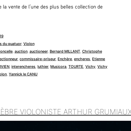
la vente de l’une des plus belles collection de
19
s du quatuor
,
Violon
loncelle
,
auction
,
auctioneer
,
Bernard MILLANT
,
Christophe
lectionneur
,
commissaire-priseur
,
Enchère
,
encheres
,
Etienne
IVIEN
,
interencheres
,
luthier
,
Musicora
,
TOURTE
,
Vichy
,
Vichy
olon
,
Yannick le CANU
LÈBRE VIOLONISTE ARTHUR GRUMIAU