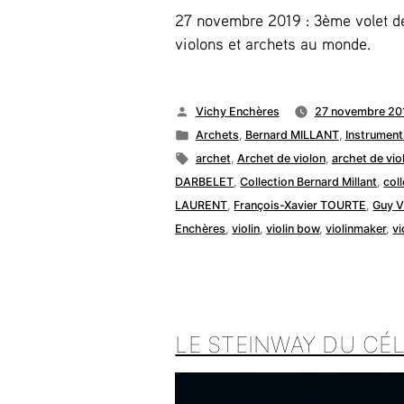
27 novembre 2019 : 3ème volet de 
violons et archets au monde.
Publié
Vichy Enchères
27 novembre 20
par
Publié
Archets
,
Bernard MILLANT
,
Instrument
dans
Étiquettes :
archet
,
Archet de violon
,
archet de vio
DARBELET
,
Collection Bernard Millant
,
col
LAURENT
,
François-Xavier TOURTE
,
Guy V
Enchères
,
violin
,
violin bow
,
violinmaker
,
vi
LE STEINWAY DU CÉ