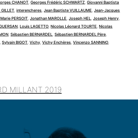
orges CHANOT
,
Georges Frédéric SCHWARTZ
,
Giovanni Baptista
s GILLET
,
interencheres
,
Jean Baptiste VUILLAUME
,
Jean-Jacques
-Marie PERSOIT
,
Jonathan MAROLLE
,
Joseph HEL
,
Joseph Henry
,
 GUERSAN
,
Louis LAGETTO
,
Nicolas Léonard TOURTE
,
Nicolas
SIMON
,
Sébastien BERNARDEL
,
Sébastien BERNARDEL Père
,
,
Sylvain BIGOT
,
Vichy
,
Vichy Enchères
,
Vincenzo SANNINO
,
D MILLANT 2019