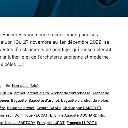
y Enchères vous donne rendez-vous pour ses
quatuor ! Du 29 novembre au 1er décembre 2022, se
ventes d’instruments de prestige, qui rassembleront
la lutherie et de l’archeterie ancienne et moderne,
x pôles […]
Publié
2
Non classifié(e)
dans
FAGNOLA
,
archet
,
archet d'alto
,
Archet de contrebasse
,
Archet de
ioneer
,
Baguette
,
Baguette d'archet
,
baguette d'archet de violon
,
ère
,
bouton d'archet
,
Cesare CANDI
,
Christophe DARBELET
,
priseur
,
Dominique PECCATTE
,
Emile Auguste OUCHARD Fils
,
ne-Nicolas SARTORY
,
François LUPOT
,
François LUPOT II
,