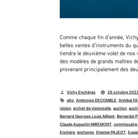
Comme chaque fin d’année, Vich
belles ventes d’instruments du 
tiendra le deuxième volet de nos 
des modèles de grands maîtres de 
provenant principalement des deu
Publié
Vichy Enchères
26 octobre 202
par
Étiquettes :
alto
,
Ambroise DECOMBLE
,
Annibal 
violon
,
archet de violoncelle
,
auction
,
auct
Bernard Georges Louis Millant
,
Bernardel P
Claude Augustin MIREMONT
,
commissaire-
Enchère
,
encheres
,
Etienne PAJEOT
,
Eugè