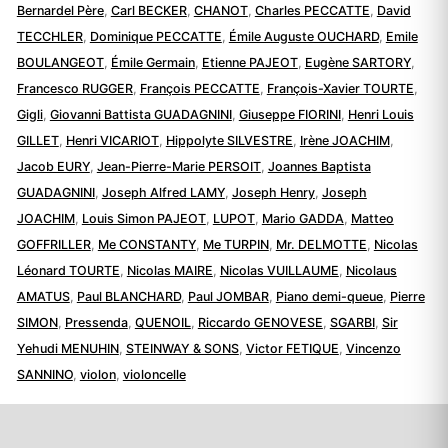
Bernardel Père
,
Carl BECKER
,
CHANOT
,
Charles PECCATTE
,
David
TECCHLER
,
Dominique PECCATTE
,
Émile Auguste OUCHARD
,
Emile
BOULANGEOT
,
Émile Germain
,
Etienne PAJEOT
,
Eugène SARTORY
,
Francesco RUGGER
,
François PECCATTE
,
François-Xavier TOURTE
,
Gigli
,
Giovanni Battista GUADAGNINI
,
Giuseppe FIORINI
,
Henri Louis
GILLET
,
Henri VICARIOT
,
Hippolyte SILVESTRE
,
Irène JOACHIM
,
Jacob EURY
,
Jean-Pierre-Marie PERSOIT
,
Joannes Baptista
GUADAGNINI
,
Joseph Alfred LAMY
,
Joseph Henry
,
Joseph
JOACHIM
,
Louis Simon PAJEOT
,
LUPOT
,
Mario GADDA
,
Matteo
GOFFRILLER
,
Me CONSTANTY
,
Me TURPIN
,
Mr. DELMOTTE
,
Nicolas
Léonard TOURTE
,
Nicolas MAIRE
,
Nicolas VUILLAUME
,
Nicolaus
AMATUS
,
Paul BLANCHARD
,
Paul JOMBAR
,
Piano demi-queue
,
Pierre
SIMON
,
Pressenda
,
QUENOIL
,
Riccardo GENOVESE
,
SGARBI
,
Sir
Yehudi MENUHIN
,
STEINWAY & SONS
,
Victor FETIQUE
,
Vincenzo
SANNINO
,
violon
,
violoncelle