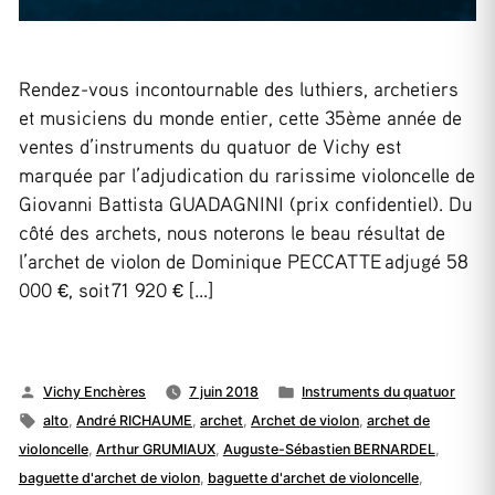
Rendez-vous incontournable des luthiers, archetiers
et musiciens du monde entier, cette 35ème année de
ventes d’instruments du quatuor de Vichy est
marquée par l’adjudication du rarissime violoncelle de
Giovanni Battista GUADAGNINI (prix confidentiel). Du
côté des archets, nous noterons le beau résultat de
l’archet de violon de Dominique PECCATTE adjugé 58
000 €, soit 71 920 € […]
Publié
Publié
Vichy Enchères
7 juin 2018
Instruments du quatuor
par
Étiquettes :
dans
alto
,
André RICHAUME
,
archet
,
Archet de violon
,
archet de
violoncelle
,
Arthur GRUMIAUX
,
Auguste-Sébastien BERNARDEL
,
baguette d'archet de violon
,
baguette d'archet de violoncelle
,