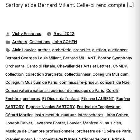
Sartory et de Bernard Millant. Celle-ci rend compte […]
Publié
Vichy Enchères
9 mai 2022
par
Publié
Archets
,
Collections
,
John COHEN
dans
Étiquettes :
Alain Louvier
,
archet
,
archeterie
,
archetier
,
auction
,
auctioneer
,
Bernard Georges Louis Millant
,
Bernard MILLANT
,
Boston Symphony
Orchestra
,
Canto di Natale
,
Chevalier des Arts et Lettres
,
CNMDP
,
collection
,
collection d’archets
,
collectionneur
,
Collegium Musicum
,
Collegium Musicum de Paris
,
commissaire-priseur
,
concerti de Noël
,
Conservatoire national supérieur de musique de Paris
,
Corelli
,
Enchère
,
encheres
,
Et Dieu créa l'enfant
,
Etienne LAURENT
,
Eugène
SARTORY
,
Eugène-Nicolas SARTORY
,
Festival de Tanglewood
,
Gérard Mortier
,
instrument du quatuor
,
interencheres
,
John Cohen
,
Joseph Calvet
,
Lawrence Foster
,
Louvier
,
Manfredini
,
musicien
,
Musique de Chambre professionnelle
,
orchestre de l’Opéra de Paris
,
Premier Violon à l'Orchestre de l'Opéra National de Paris
,
Prix de