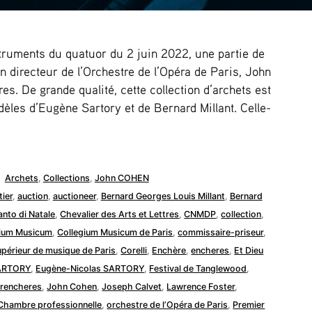
struments du quatuor du 2 juin 2022, une partie de
en directeur de l’Orchestre de l’Opéra de Paris, John
s. De grande qualité, cette collection d’archets est
les d’Eugène Sartory et de Bernard Millant. Celle-
Publié
Archets
,
Collections
,
John COHEN
dans
ier
,
auction
,
auctioneer
,
Bernard Georges Louis Millant
,
Bernard
anto di Natale
,
Chevalier des Arts et Lettres
,
CNMDP
,
collection
,
gium Musicum
,
Collegium Musicum de Paris
,
commissaire-priseur
,
upérieur de musique de Paris
,
Corelli
,
Enchère
,
encheres
,
Et Dieu
ARTORY
,
Eugène-Nicolas SARTORY
,
Festival de Tanglewood
,
erencheres
,
John Cohen
,
Joseph Calvet
,
Lawrence Foster
,
Chambre professionnelle
,
orchestre de l’Opéra de Paris
,
Premier