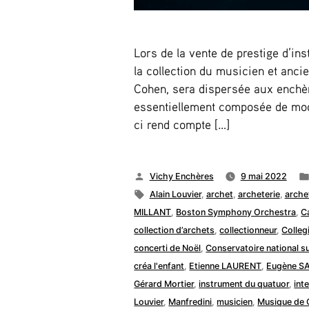
Lors de la vente de prestige d’in
la collection du musicien et anci
Cohen, sera dispersée aux enchère
essentiellement composée de modè
ci rend compte […]
Publié
Vichy Enchères
9 mai 2022
par
Étiquettes :
Alain Louvier
,
archet
,
archeterie
,
archet
MILLANT
,
Boston Symphony Orchestra
,
C
collection d’archets
,
collectionneur
,
Colle
concerti de Noël
,
Conservatoire national s
créa l'enfant
,
Etienne LAURENT
,
Eugène S
Gérard Mortier
,
instrument du quatuor
,
int
Louvier
,
Manfredini
,
musicien
,
Musique de 