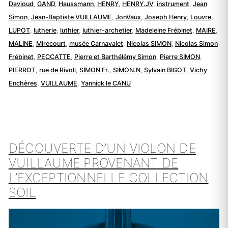
Davioud
,
GAND
,
Haussmann
,
HENRY
,
HENRY.JV
,
instrument
,
Jean
Simon
,
Jean-Baptiste VUILLAUME
,
JonVaux
,
Joseph Henry
,
Louvre
,
LUPOT
,
lutherie
,
luthier
,
luthier-archetier
,
Madeleine Frébinet
,
MAIRE
,
MALINE
,
Mirecourt
,
musée Carnavalet
,
Nicolas SIMON
,
Nicolas Simon
Frébinet
,
PECCATTE
,
Pierre et Barthélémy Simon
,
Pierre SIMON
,
PIERROT
,
rue de Rivoli
,
SIMON Fr.
,
SIMON.N
,
Sylvain BIGOT
,
Vichy
Enchères
,
VUILLAUME
,
Yannick le CANU
DÉCOUVERTE D’UN VIOLON DE
VUILLAUME PROVENANT DE
L’EXCEPTIONNELLE COLLECTION
SOIL