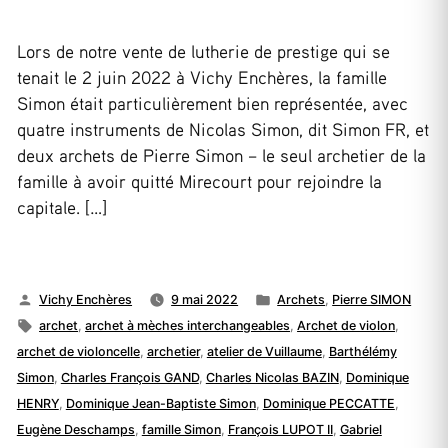
Lors de notre vente de lutherie de prestige qui se
tenait le 2 juin 2022 à Vichy Enchères, la famille
Simon était particulièrement bien représentée, avec
quatre instruments de Nicolas Simon, dit Simon FR, et
deux archets de Pierre Simon – le seul archetier de la
famille à avoir quitté Mirecourt pour rejoindre la
capitale. […]
Publié
Publié
Vichy Enchères
9 mai 2022
Archets
,
Pierre SIMON
par
Étiquettes :
dans
archet
,
archet à mèches interchangeables
,
Archet de violon
,
archet de violoncelle
,
archetier
,
atelier de Vuillaume
,
Barthélémy
Simon
,
Charles François GAND
,
Charles Nicolas BAZIN
,
Dominique
HENRY
,
Dominique Jean-Baptiste Simon
,
Dominique PECCATTE
,
Eugène Deschamps
,
famille Simon
,
François LUPOT II
,
Gabriel