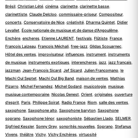
Brésil
,
Christian Lété
,
cinéma
,
clarinette
,
clarinette basse
,
clarinettiste
,
Claude Delcloo
,
commissaire-priseur
,
Compositeur
,
concerts
,
Conservatoire de Nice
,
créativité
,
Dharma Quintet
,
Didier
Levallet
,
École nationale de musique et de danse d’Angoulême
,
Enchère
,
encheres
,
Etienne LAURENT
,
festivals
,
Flûtiste
,
France
,
François Laizeau
,
François Méchali
,
free-jazz
,
Gildas Scouarnec
,
Hôtel des ventes
,
improvisateur
,
influences
,
instrument
,
instruments
de musique
,
instruments exotiques
,
interencheres
,
jazz
,
jazz français
,
jazzman
,
Jean-François Sicard
,
Jef Sicard
,
Julien Francomano
,
le
Machi Oul Septet
,
Machi Oul Big Band
,
maison de ventes
,
Mathias
Pizarro
,
Michel Fernandez
,
Michel Godard
,
musicologie
,
musique
,
musique contemporaine
,
Nicolas Genest
,
Orient
,
originales
,
ouverture
d’esprit
,
Paris
,
Philippe Soirat
,
Radio France
,
Riom
,
salle des ventes
,
saxophone
,
Saxophone alto
,
Saxophone baryton
,
Saxophone
soprano
,
Saxophone ténor
,
saxophoniste
,
Sébastien Llado
,
SELMER
,
Sigfried Kessler
,
Sonny Grey
,
sonorités nouvelles
,
Soprano
,
Stefanus
Vivens
,
théâtre
,
Vichy
,
Vichy Enchères
,
virtuosité