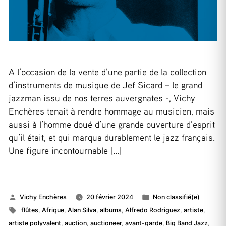
A l’occasion de la vente d’une partie de la collection
d’instruments de musique de Jef Sicard – le grand
jazzman issu de nos terres auvergnates -, Vichy
Enchères tenait à rendre hommage au musicien, mais
aussi à l’homme doué d’une grande ouverture d’esprit
qu’il était, et qui marqua durablement le jazz français.
Une figure incontournable […]
Publié
Publié
Vichy Enchères
20 février 2024
Non classifié(e)
par
Étiquettes :
dans
flûtes
,
Afrique
,
Alan Silva
,
albums
,
Alfredo Rodriguez
,
artiste
,
artiste polyvalent
,
auction
,
auctioneer
,
avant-garde
,
Big Band Jazz
,