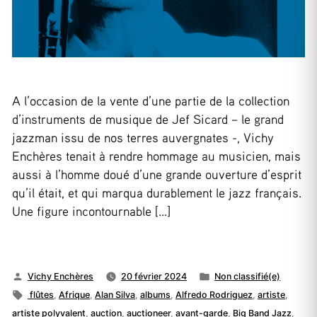
A l’occasion de la vente d’une partie de la collection
d’instruments de musique de Jef Sicard – le grand
jazzman issu de nos terres auvergnates -, Vichy
Enchères tenait à rendre hommage au musicien, mais
aussi à l’homme doué d’une grande ouverture d’esprit
qu’il était, et qui marqua durablement le jazz français.
Une figure incontournable […]
Publié
Publié
Vichy Enchères
20 février 2024
Non classifié(e)
par
Étiquettes :
dans
flûtes
,
Afrique
,
Alan Silva
,
albums
,
Alfredo Rodriguez
,
artiste
,
artiste polyvalent
,
auction
,
auctioneer
,
avant-garde
,
Big Band Jazz
,