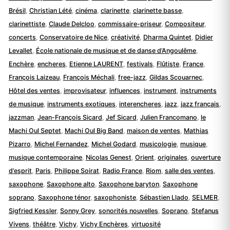
Brésil
,
Christian Lété
,
cinéma
,
clarinette
,
clarinette basse
,
clarinettiste
,
Claude Delcloo
,
commissaire-priseur
,
Compositeur
,
concerts
,
Conservatoire de Nice
,
créativité
,
Dharma Quintet
,
Didier
Levallet
,
École nationale de musique et de danse d’Angoulême
,
Enchère
,
encheres
,
Etienne LAURENT
,
festivals
,
Flûtiste
,
France
,
François Laizeau
,
François Méchali
,
free-jazz
,
Gildas Scouarnec
,
Hôtel des ventes
,
improvisateur
,
influences
,
instrument
,
instruments
de musique
,
instruments exotiques
,
interencheres
,
jazz
,
jazz français
,
jazzman
,
Jean-François Sicard
,
Jef Sicard
,
Julien Francomano
,
le
Machi Oul Septet
,
Machi Oul Big Band
,
maison de ventes
,
Mathias
Pizarro
,
Michel Fernandez
,
Michel Godard
,
musicologie
,
musique
,
musique contemporaine
,
Nicolas Genest
,
Orient
,
originales
,
ouverture
d’esprit
,
Paris
,
Philippe Soirat
,
Radio France
,
Riom
,
salle des ventes
,
saxophone
,
Saxophone alto
,
Saxophone baryton
,
Saxophone
soprano
,
Saxophone ténor
,
saxophoniste
,
Sébastien Llado
,
SELMER
,
Sigfried Kessler
,
Sonny Grey
,
sonorités nouvelles
,
Soprano
,
Stefanus
Vivens
,
théâtre
,
Vichy
,
Vichy Enchères
,
virtuosité