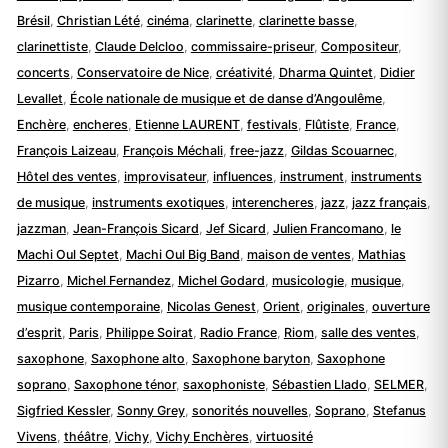
Brésil
,
Christian Lété
,
cinéma
,
clarinette
,
clarinette basse
,
clarinettiste
,
Claude Delcloo
,
commissaire-priseur
,
Compositeur
,
concerts
,
Conservatoire de Nice
,
créativité
,
Dharma Quintet
,
Didier
Levallet
,
École nationale de musique et de danse d’Angoulême
,
Enchère
,
encheres
,
Etienne LAURENT
,
festivals
,
Flûtiste
,
France
,
François Laizeau
,
François Méchali
,
free-jazz
,
Gildas Scouarnec
,
Hôtel des ventes
,
improvisateur
,
influences
,
instrument
,
instruments
de musique
,
instruments exotiques
,
interencheres
,
jazz
,
jazz français
,
jazzman
,
Jean-François Sicard
,
Jef Sicard
,
Julien Francomano
,
le
Machi Oul Septet
,
Machi Oul Big Band
,
maison de ventes
,
Mathias
Pizarro
,
Michel Fernandez
,
Michel Godard
,
musicologie
,
musique
,
musique contemporaine
,
Nicolas Genest
,
Orient
,
originales
,
ouverture
d’esprit
,
Paris
,
Philippe Soirat
,
Radio France
,
Riom
,
salle des ventes
,
saxophone
,
Saxophone alto
,
Saxophone baryton
,
Saxophone
soprano
,
Saxophone ténor
,
saxophoniste
,
Sébastien Llado
,
SELMER
,
Sigfried Kessler
,
Sonny Grey
,
sonorités nouvelles
,
Soprano
,
Stefanus
Vivens
,
théâtre
,
Vichy
,
Vichy Enchères
,
virtuosité