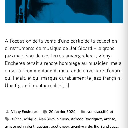
A l’occasion de la vente d’une partie de la collection
d’instruments de musique de Jef Sicard – le grand
jazzman issu de nos terres auvergnates -, Vichy
Enchères tenait à rendre hommage au musicien, mais
aussi à l’homme doué d’une grande ouverture d’esprit
qu’il était, et qui marqua durablement le jazz français.
Une figure incontournable […]
Publié
Publié
Vichy Enchères
20 février 2024
Non classifié(e)
par
Étiquettes :
dans
flûtes
,
Afrique
,
Alan Silva
,
albums
,
Alfredo Rodriguez
,
artiste
,
artiste polyvalent
,
auction
,
auctioneer
,
avant-garde
,
Big Band Jazz
,