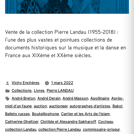
Vente de la collection Pierre Landau (1955-2018) :
l’une des plus vastes et pointues collections de
documents historiques sur la musique et la danse en
France aux XIXème et XXème siècles.
Publié
Vichy Enchères
1 mars 2022
par
Publié
Collections
,
Livres
,
Pierre LANDAU
dans
Étiquettes :
André Breton
,
André Derain
,
André Masson
,
Apollinaire
,
Après-
midi d’un faune
,
auction
,
auctioneer
,
autographes d’artistes
,
Bakst
,
Ballets russes
,
Bouteillophone
,
Cartier et les Arts de l’Islam
,
Catherine Gheltzer
,
Clotilde et Alexandre Sakharoff
,
Cocteau
,
collection Landau
,
collection Pierre Landau
,
commissaire-priseur
,