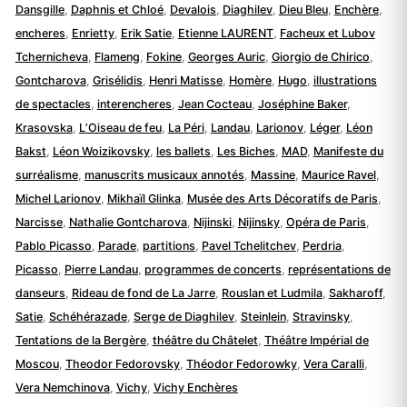
Dansgille
,
Daphnis et Chloé
,
Devalois
,
Diaghilev
,
Dieu Bleu
,
Enchère
,
encheres
,
Enrietty
,
Erik Satie
,
Etienne LAURENT
,
Facheux et Lubov
Tchernicheva
,
Flameng
,
Fokine
,
Georges Auric
,
Giorgio de Chirico
,
Gontcharova
,
Grisélidis
,
Henri Matisse
,
Homère
,
Hugo
,
illustrations
de spectacles
,
interencheres
,
Jean Cocteau
,
Joséphine Baker
,
Krasovska
,
L’Oiseau de feu
,
La Péri
,
Landau
,
Larionov
,
Léger
,
Léon
Bakst
,
Léon Woizikovsky
,
les ballets
,
Les Biches
,
MAD
,
Manifeste du
surréalisme
,
manuscrits musicaux annotés
,
Massine
,
Maurice Ravel
,
Michel Larionov
,
Mikhaïl Glinka
,
Musée des Arts Décoratifs de Paris
,
Narcisse
,
Nathalie Gontcharova
,
Nijinski
,
Nijinsky
,
Opéra de Paris
,
Pablo Picasso
,
Parade
,
partitions
,
Pavel Tchelitchev
,
Perdria
,
Picasso
,
Pierre Landau
,
programmes de concerts
,
représentations de
danseurs
,
Rideau de fond de La Jarre
,
Rouslan et Ludmila
,
Sakharoff
,
Satie
,
Schéhérazade
,
Serge de Diaghilev
,
Steinlein
,
Stravinsky
,
Tentations de la Bergère
,
théâtre du Châtelet
,
Théâtre Impérial de
Moscou
,
Theodor Fedorovsky
,
Théodor Fedorowky
,
Vera Caralli
,
Vera Nemchinova
,
Vichy
,
Vichy Enchères