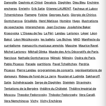
Dansgille
,
Daphnis et Chloé
,
Devalois
,
Diaghilev
,
Dieu Bleu
,
Enchère
,
encheres
,
Enrietty
,
Erik Satie
,
Etienne LAURENT
,
Facheux et Lubov
Tchernicheva
,
Flameng
,
Fokine
,
Georges Auric
,
Giorgio de Chirico
,
Gontcharova
,
Grisélidis
,
Henri Matisse
,
Homère
,
Hugo
,
illustrations
de spectacles
,
interencheres
,
Jean Cocteau
,
Joséphine Baker
,
Krasovska
,
L’Oiseau de feu
,
La Péri
,
Landau
,
Larionov
,
Léger
,
Léon
Bakst
,
Léon Woizikovsky
,
les ballets
,
Les Biches
,
MAD
,
Manifeste du
surréalisme
,
manuscrits musicaux annotés
,
Massine
,
Maurice Ravel
,
Michel Larionov
,
Mikhaïl Glinka
,
Musée des Arts Décoratifs de Paris
,
Narcisse
,
Nathalie Gontcharova
,
Nijinski
,
Nijinsky
,
Opéra de Paris
,
Pablo Picasso
,
Parade
,
partitions
,
Pavel Tchelitchev
,
Perdria
,
Picasso
,
Pierre Landau
,
programmes de concerts
,
représentations de
danseurs
,
Rideau de fond de La Jarre
,
Rouslan et Ludmila
,
Sakharoff
,
Satie
,
Schéhérazade
,
Serge de Diaghilev
,
Steinlein
,
Stravinsky
,
Tentations de la Bergère
,
théâtre du Châtelet
,
Théâtre Impérial de
Moscou
,
Theodor Fedorovsky
,
Théodor Fedorowky
,
Vera Caralli
,
Vera Nemchinova
,
Vichy
,
Vichy Enchères