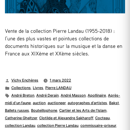
Vente de la collection Pierre Landau (1955-2018) :
l’une des plus vastes et pointues collections de
documents historiques sur la musique et la danse en
France aux XIXème et XXème siècles.
Publié
Vichy Enchères
1 mars 2022
par
Publié
Collections
,
Livres
,
Pierre LANDAU
dans
Étiquettes :
André Breton
,
André Derain
,
André Masson
,
Apollinaire
,
Après-
midi d’un faune
,
auction
,
auctioneer
,
autographes d’artistes
,
Bakst
,
Ballets russes
,
Bouteillophone
,
Cartier et les Arts de l’Islam
,
Catherine Gheltzer
,
Clotilde et Alexandre Sakharoff
,
Cocteau
,
collection Landau
,
collection Pierre Landau
,
commissaire-priseur
,