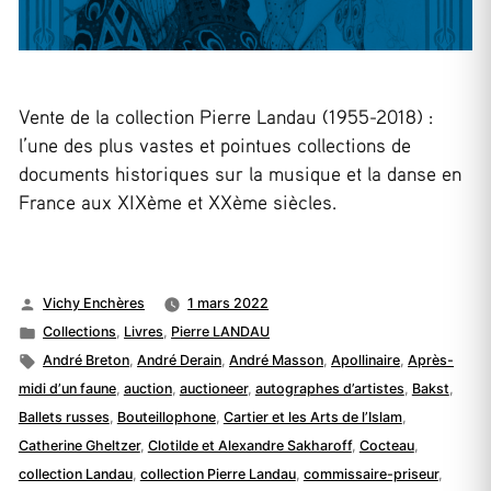
Vente de la collection Pierre Landau (1955-2018) :
l’une des plus vastes et pointues collections de
documents historiques sur la musique et la danse en
France aux XIXème et XXème siècles.
Publié
Vichy Enchères
1 mars 2022
par
Publié
Collections
,
Livres
,
Pierre LANDAU
dans
Étiquettes :
André Breton
,
André Derain
,
André Masson
,
Apollinaire
,
Après-
midi d’un faune
,
auction
,
auctioneer
,
autographes d’artistes
,
Bakst
,
Ballets russes
,
Bouteillophone
,
Cartier et les Arts de l’Islam
,
Catherine Gheltzer
,
Clotilde et Alexandre Sakharoff
,
Cocteau
,
collection Landau
,
collection Pierre Landau
,
commissaire-priseur
,