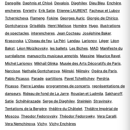
Dansgille
,
Daphnis et Chloé
,
Devalois
,
Diaghilev
,
Dieu Bleu
,
Enchère
,
encheres
,
Enrietty
,
Erik Satie
,
Etienne LAURENT
,
Facheux et Lubov
Tchernicheva
,
Flameng
,
Fokine
,
Georges Auric
,
Giorgio de Chirico
,
Gontcharova
,
Grisélidis
,
Henri Matisse
,
Homère
,
Hugo
,
illustrations
de spectacles
,
interencheres
,
Jean Cocteau
,
Joséphine Baker
,
Krasovska
,
L’Oiseau de feu
,
La Péri
,
Landau
,
Larionov
,
Léger
,
Léon
Bakst
,
Léon Woizikovsky
,
les ballets
,
Les Biches
,
MAD
,
Manifeste du
surréalisme
,
manuscrits musicaux annotés
,
Massine
,
Maurice Ravel
,
Michel Larionov
,
Mikhaïl Glinka
,
Musée des Arts Décoratifs de Paris
,
Narcisse
,
Nathalie Gontcharova
,
Nijinski
,
Nijinsky
,
Opéra de Paris
,
Pablo Picasso
,
Parade
,
partitions
,
Pavel Tchelitchev
,
Perdria
,
Picasso
,
Pierre Landau
,
programmes de concerts
,
représentations de
danseurs
,
Rideau de fond de La Jarre
,
Rouslan et Ludmila
,
Sakharoff
,
Satie
,
Schéhérazade
,
Serge de Diaghilev
,
Steinlein
,
Stravinsky
,
Tentations de la Bergère
,
théâtre du Châtelet
,
Théâtre Impérial de
Moscou
,
Theodor Fedorovsky
,
Théodor Fedorowky
,
Vera Caralli
,
Vera Nemchinova
,
Vichy
,
Vichy Enchères