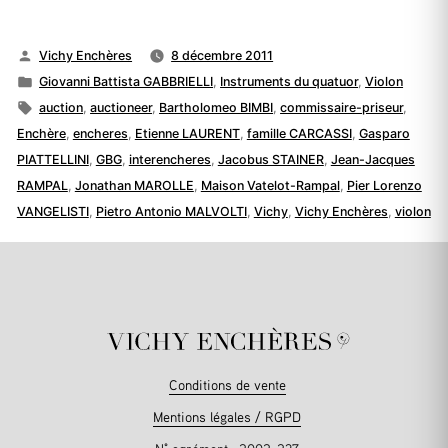
Publié
Vichy Enchères
8 décembre 2011
par
Publié
Giovanni Battista GABBRIELLI
,
Instruments du quatuor
,
Violon
dans
Étiquettes :
auction
,
auctioneer
,
Bartholomeo BIMBI
,
commissaire-priseur
,
Enchère
,
encheres
,
Etienne LAURENT
,
famille CARCASSI
,
Gasparo
PIATTELLINI
,
GBG
,
interencheres
,
Jacobus STAINER
,
Jean-Jacques
RAMPAL
,
Jonathan MAROLLE
,
Maison Vatelot-Rampal
,
Pier Lorenzo
VANGELISTI
,
Pietro Antonio MALVOLTI
,
Vichy
,
Vichy Enchères
,
violon
Conditions de vente
Mentions légales / RGPD