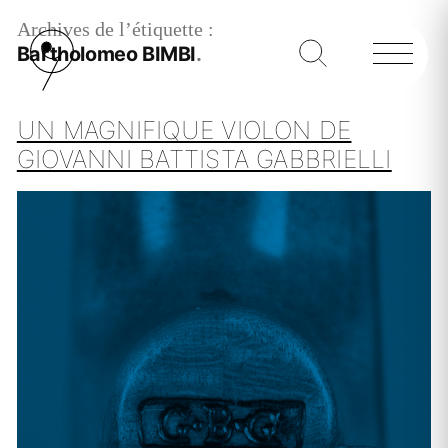
Archives de l’étiquette :
Bartholomeo BIMBI
UN MAGNIFIQUE VIOLON DE
GIOVANNI BATTISTA GABBRIELLI