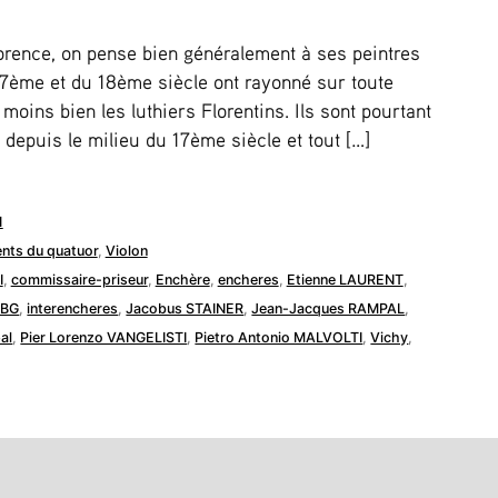
lorence, on pense bien généralement à ses peintres
17ème et du 18ème siècle ont rayonné sur toute
moins bien les luthiers Florentins. Ils sont pourtant
depuis le milieu du 17ème siècle et tout […]
1
nts du quatuor
,
Violon
I
,
commissaire-priseur
,
Enchère
,
encheres
,
Etienne LAURENT
,
GBG
,
interencheres
,
Jacobus STAINER
,
Jean-Jacques RAMPAL
,
al
,
Pier Lorenzo VANGELISTI
,
Pietro Antonio MALVOLTI
,
Vichy
,