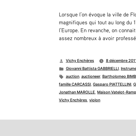
Lorsque l’on évoque la ville de F
magnifiques qui tout au long du 
l’Europe. En revanche, on connait 
assez nombreux à avoir professé 
Publié
Vichy Enchères
8 décembre 201
par
Publié
Giovanni Battista GABBRIELLI
,
Instrume
dans
Étiquettes :
auction
,
auctioneer
,
Bartholomeo BIMB
famille CARCASSI
,
Gasparo PIATTELLINI
,
Jonathan MAROLLE
,
Maison Vatelot-Ramp
Vichy Enchères
,
violon