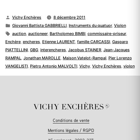
Publié
Vichy Enchères
8 décembre 2011
par
Publié
Giovanni Battista GABBRIELLI
,
Instruments du quatuor
,
Violon
dans
Étiquettes :
auction
,
auctioneer
,
Bartholomeo BIMBI
,
commissaire-priseur
,
Enchère
,
encheres
,
Etienne LAURENT
,
famille CARCASSI
,
Gasparo
PIATTELLINI
,
GBG
,
interencheres
,
Jacobus STAINER
,
Jean-Jacques
RAMPAL
,
Jonathan MAROLLE
,
Maison Vatelot-Rampal
,
Pier Lorenzo
VANGELISTI
,
Pietro Antonio MALVOLTI
,
Vichy
,
Vichy Enchères
,
violon
Conditions de vente
Mentions légales / RGPD