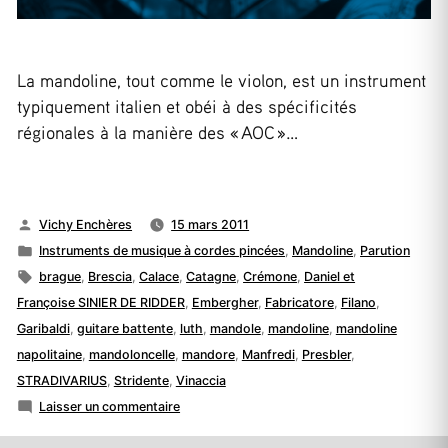
La mandoline, tout comme le violon, est un instrument
typiquement italien et obéi à des spécificités
régionales à la manière des « AOC »…
Publié
Vichy Enchères
15 mars 2011
par
Publié
Instruments de musique à cordes pincées
,
Mandoline
,
Parution
dans
Étiquettes :
brague
,
Brescia
,
Calace
,
Catagne
,
Crémone
,
Daniel et
Françoise SINIER DE RIDDER
,
Embergher
,
Fabricatore
,
Filano
,
Garibaldi
,
guitare battente
,
luth
,
mandole
,
mandoline
,
mandoline
napolitaine
,
mandoloncelle
,
mandore
,
Manfredi
,
Presbler
,
STRADIVARIUS
,
Stridente
,
Vinaccia
sur
Laisser un commentaire
La