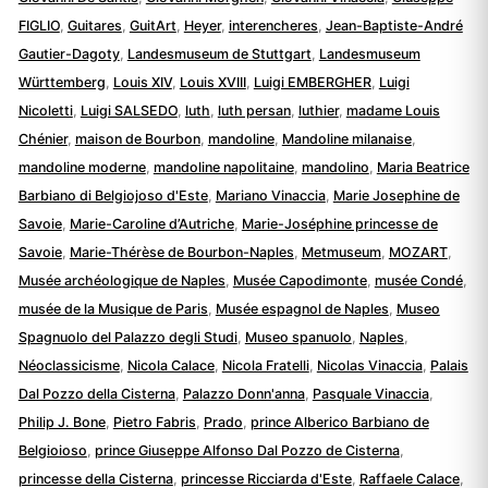
FIGLIO
,
Guitares
,
GuitArt
,
Heyer
,
interencheres
,
Jean-Baptiste-André
Gautier-Dagoty
,
Landesmuseum de Stuttgart
,
Landesmuseum
Württemberg
,
Louis XIV
,
Louis XVIII
,
Luigi EMBERGHER
,
Luigi
Nicoletti
,
Luigi SALSEDO
,
luth
,
luth persan
,
luthier
,
madame Louis
Chénier
,
maison de Bourbon
,
mandoline
,
Mandoline milanaise
,
mandoline moderne
,
mandoline napolitaine
,
mandolino
,
Maria Beatrice
Barbiano di Belgiojoso d'Este
,
Mariano Vinaccia
,
Marie Josephine de
Savoie
,
Marie-Caroline d’Autriche
,
Marie-Joséphine princesse de
Savoie
,
Marie-Thérèse de Bourbon-Naples
,
Metmuseum
,
MOZART
,
Musée archéologique de Naples
,
Musée Capodimonte
,
musée Condé
,
musée de la Musique de Paris
,
Musée espagnol de Naples
,
Museo
Spagnuolo del Palazzo degli Studi
,
Museo spanuolo
,
Naples
,
Néoclassicisme
,
Nicola Calace
,
Nicola Fratelli
,
Nicolas Vinaccia
,
Palais
Dal Pozzo della Cisterna
,
Palazzo Donn'anna
,
Pasquale Vinaccia
,
Philip J. Bone
,
Pietro Fabris
,
Prado
,
prince Alberico Barbiano de
Belgioioso
,
prince Giuseppe Alfonso Dal Pozzo de Cisterna
,
princesse della Cisterna
,
princesse Ricciarda d'Este
,
Raffaele Calace
,