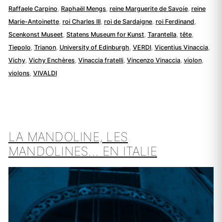
Raffaele Carpino
,
Raphaël Mengs
,
reine Marguerite de Savoie
,
reine
Marie-Antoinette
,
roi Charles III
,
roi de Sardaigne
,
roi Ferdinand
,
Scenkonst Museet
,
Statens Museum for Kunst
,
Tarantella
,
tête
,
Tiepolo
,
Trianon
,
University of Edinburgh
,
VERDI
,
Vicentius Vinaccia
,
Vichy
,
Vichy Enchères
,
Vinaccia fratelli
,
Vincenzo Vinaccia
,
violon
,
violons
,
VIVALDI
LA MANDOLINE, LES
MANDOLINES… EN ITALIE