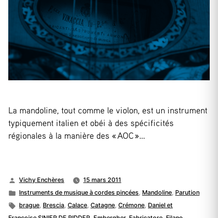
La mandoline, tout comme le violon, est un instrument
typiquement italien et obéi à des spécificités
régionales à la manière des « AOC »…
Publié
Vichy Enchères
15 mars 2011
par
Publié
Instruments de musique à cordes pincées
,
Mandoline
,
Parution
dans
Étiquettes :
brague
,
Brescia
,
Calace
,
Catagne
,
Crémone
,
Daniel et
Françoise SINIER DE RIDDER
,
Embergher
,
Fabricatore
,
Filano
,