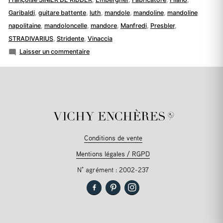
Garibaldi
,
guitare battente
,
luth
,
mandole
,
mandoline
,
mandoline
napolitaine
,
mandoloncelle
,
mandore
,
Manfredi
,
Presbler
,
STRADIVARIUS
,
Stridente
,
Vinaccia
sur
Laisser un commentaire
La
mandoline,
les
mandolines…
en
Italie
Conditions de vente
Mentions légales / RGPD
N° agrément : 2002-237