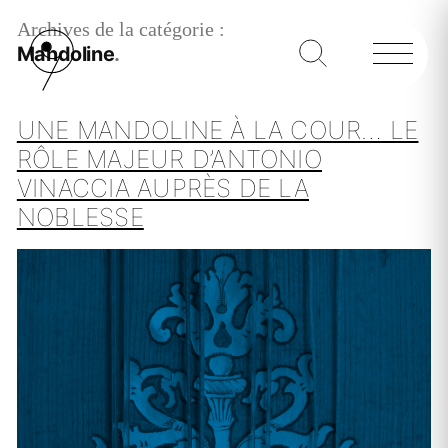
Archives de la catégorie :
Mandoline
UNE MANDOLINE À LA COUR… LE
RÔLE MAJEUR D’ANTONIO
VINACCIA AUPRÈS DE LA
NOBLESSE