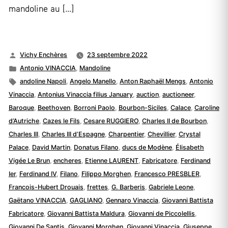
mandoline au […]
Publié
Vichy Enchères
23 septembre 2022
par
Publié
Antonio VINACCIA
,
Mandoline
dans
Étiquettes :
andoline Napoli
,
Angelo Manello
,
Anton Raphaël Mengs
,
Antonio
Vinaccia
,
Antonius Vinaccia filius January
,
auction
,
auctioneer
,
Baroque
,
Beethoven
,
Borroni Paolo
,
Bourbon-Siciles
,
Calace
,
Caroline
d’Autriche
,
Cazes le Fils
,
Cesare RUGGIERO
,
Charles II de Bourbon
,
Charles III
,
Charles III d’Espagne
,
Charpentier
,
Chevillier
,
Crystal
Palace
,
David Martin
,
Donatus Filano
,
ducs de Modène
,
Élisabeth
Vigée Le Brun
,
encheres
,
Etienne LAURENT
,
Fabricatore
,
Ferdinand
Ier
,
Ferdinand IV
,
Filano
,
Filippo Morghen
,
Francesco PRESBLER
,
Francois-Hubert Drouais
,
frettes
,
G. Barberis
,
Gabriele Leone
,
Gaëtano VINACCIA
,
GAGLIANO
,
Gennaro Vinaccia
,
Giovanni Battista
Fabricatore
,
Giovanni Battista Maldura
,
Giovanni de Piccolellis
,
Giovanni De Santis
,
Giovanni Morghen
,
Giovanni Vinaccia
,
Giuseppe