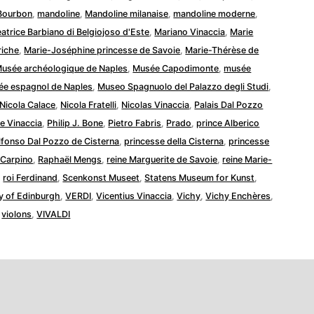
Bourbon
,
mandoline
,
Mandoline milanaise
,
mandoline moderne
,
atrice Barbiano di Belgiojoso d'Este
,
Mariano Vinaccia
,
Marie
riche
,
Marie-Joséphine princesse de Savoie
,
Marie-Thérèse de
usée archéologique de Naples
,
Musée Capodimonte
,
musée
e espagnol de Naples
,
Museo Spagnuolo del Palazzo degli Studi
,
Nicola Calace
,
Nicola Fratelli
,
Nicolas Vinaccia
,
Palais Dal Pozzo
e Vinaccia
,
Philip J. Bone
,
Pietro Fabris
,
Prado
,
prince Alberico
lfonso Dal Pozzo de Cisterna
,
princesse della Cisterna
,
princesse
 Carpino
,
Raphaël Mengs
,
reine Marguerite de Savoie
,
reine Marie-
,
roi Ferdinand
,
Scenkonst Museet
,
Statens Museum for Kunst
,
ty of Edinburgh
,
VERDI
,
Vicentius Vinaccia
,
Vichy
,
Vichy Enchères
,
,
violons
,
VIVALDI