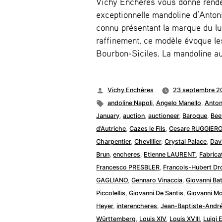
Vichy Enchères vous donne rende
exceptionnelle mandoline d’Antoni
connu présentant la marque du lu
raffinement, ce modèle évoque les
Bourbon-Siciles. La mandoline au
Publié
Vichy Enchères
23 septembre 2
par
Étiquettes :
andoline Napoli
,
Angelo Manello
,
Anton
January
,
auction
,
auctioneer
,
Baroque
,
Bee
d’Autriche
,
Cazes le Fils
,
Cesare RUGGIER
Charpentier
,
Chevillier
,
Crystal Palace
,
Dav
Brun
,
encheres
,
Etienne LAURENT
,
Fabrica
Francesco PRESBLER
,
Francois-Hubert Dr
GAGLIANO
,
Gennaro Vinaccia
,
Giovanni Bat
Piccolellis
,
Giovanni De Santis
,
Giovanni M
Heyer
,
interencheres
,
Jean-Baptiste-Andre
Württemberg
,
Louis XIV
,
Louis XVIII
,
Luigi