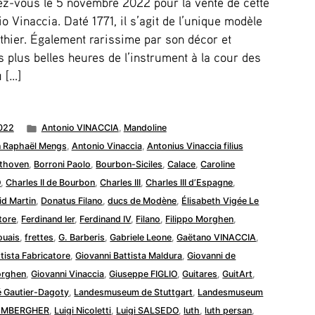
z-vous le 5 novembre 2022 pour la vente de cette
o Vinaccia. Daté 1771, il s’agit de l’unique modèle
thier. Également rarissime par son décor et
 plus belles heures de l’instrument à la cour des
 […]
Publié
022
Antonio VINACCIA
,
Mandoline
dans
 Raphaël Mengs
,
Antonio Vinaccia
,
Antonius Vinaccia filius
thoven
,
Borroni Paolo
,
Bourbon-Siciles
,
Calace
,
Caroline
O
,
Charles II de Bourbon
,
Charles III
,
Charles III d’Espagne
,
id Martin
,
Donatus Filano
,
ducs de Modène
,
Élisabeth Vigée Le
tore
,
Ferdinand Ier
,
Ferdinand IV
,
Filano
,
Filippo Morghen
,
ouais
,
frettes
,
G. Barberis
,
Gabriele Leone
,
Gaëtano VINACCIA
,
tista Fabricatore
,
Giovanni Battista Maldura
,
Giovanni de
orghen
,
Giovanni Vinaccia
,
Giuseppe FIGLIO
,
Guitares
,
GuitArt
,
́ Gautier-Dagoty
,
Landesmuseum de Stuttgart
,
Landesmuseum
 EMBERGHER
,
Luigi Nicoletti
,
Luigi SALSEDO
,
luth
,
luth persan
,