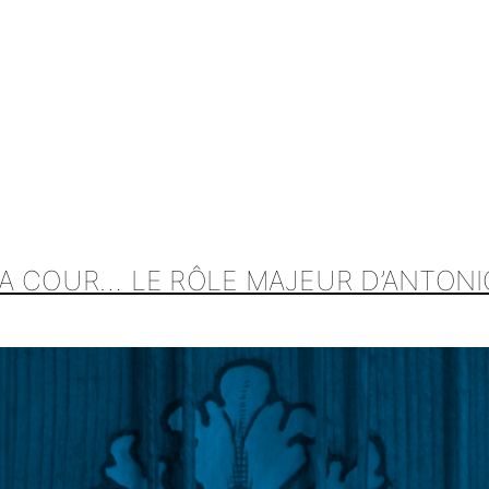
A COUR… LE RÔLE MAJEUR D’ANTONI