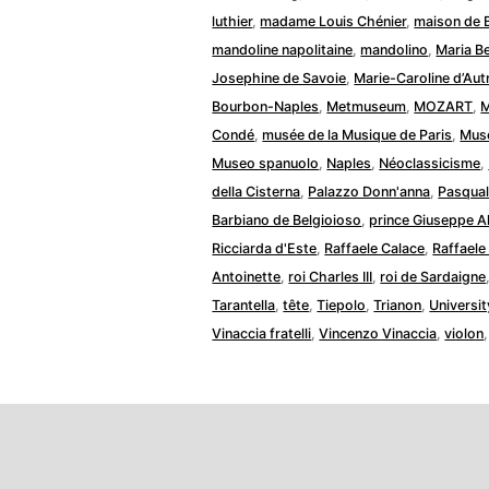
luthier
,
madame Louis Chénier
,
maison de 
mandoline napolitaine
,
mandolino
,
Maria Be
Josephine de Savoie
,
Marie-Caroline d’Aut
Bourbon-Naples
,
Metmuseum
,
MOZART
,
M
Condé
,
musée de la Musique de Paris
,
Musé
Museo spanuolo
,
Naples
,
Néoclassicisme
,
della Cisterna
,
Palazzo Donn'anna
,
Pasqual
Barbiano de Belgioioso
,
prince Giuseppe A
Ricciarda d'Este
,
Raffaele Calace
,
Raffaele
Antoinette
,
roi Charles III
,
roi de Sardaigne
Tarantella
,
tête
,
Tiepolo
,
Trianon
,
Universi
Vinaccia fratelli
,
Vincenzo Vinaccia
,
violon