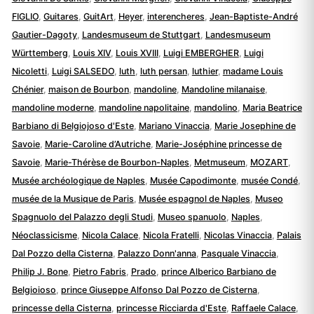
FIGLIO
,
Guitares
,
GuitArt
,
Heyer
,
interencheres
,
Jean-Baptiste-André
Gautier-Dagoty
,
Landesmuseum de Stuttgart
,
Landesmuseum
Württemberg
,
Louis XIV
,
Louis XVIII
,
Luigi EMBERGHER
,
Luigi
Nicoletti
,
Luigi SALSEDO
,
luth
,
luth persan
,
luthier
,
madame Louis
Chénier
,
maison de Bourbon
,
mandoline
,
Mandoline milanaise
,
mandoline moderne
,
mandoline napolitaine
,
mandolino
,
Maria Beatrice
Barbiano di Belgiojoso d'Este
,
Mariano Vinaccia
,
Marie Josephine de
Savoie
,
Marie-Caroline d’Autriche
,
Marie-Joséphine princesse de
Savoie
,
Marie-Thérèse de Bourbon-Naples
,
Metmuseum
,
MOZART
,
Musée archéologique de Naples
,
Musée Capodimonte
,
musée Condé
,
musée de la Musique de Paris
,
Musée espagnol de Naples
,
Museo
Spagnuolo del Palazzo degli Studi
,
Museo spanuolo
,
Naples
,
Néoclassicisme
,
Nicola Calace
,
Nicola Fratelli
,
Nicolas Vinaccia
,
Palais
Dal Pozzo della Cisterna
,
Palazzo Donn'anna
,
Pasquale Vinaccia
,
Philip J. Bone
,
Pietro Fabris
,
Prado
,
prince Alberico Barbiano de
Belgioioso
,
prince Giuseppe Alfonso Dal Pozzo de Cisterna
,
princesse della Cisterna
,
princesse Ricciarda d'Este
,
Raffaele Calace
,