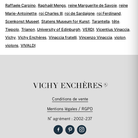
Raffaele Carpino
,
Raphaël Mengs
,
reine Marguerite de Savoie
,
reine
Marie-Antoinette
,
roi Charles III
,
roi de Sardaigne
,
roi Ferdinand
,
Scenkonst Museet
,
Statens Museum for Kunst
,
Tarantella
,
tête
,
Tiepolo
,
Trianon
,
University of Edinburgh
,
VERDI
,
Vicentius Vinaccia
,
Vichy
,
Vichy Enchères
,
Vinaccia fratelli
,
Vincenzo Vinaccia
,
violon
,
violons
,
VIVALDI
Conditions de vente
Mentions légales / RGPD
N° agrément : 2002-237