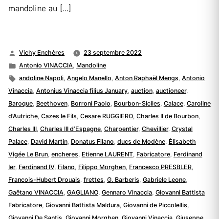
mandoline au […]
Publié
Vichy Enchères
23 septembre 2022
par
Publié
Antonio VINACCIA
,
Mandoline
dans
Étiquettes :
andoline Napoli
,
Angelo Manello
,
Anton Raphaël Mengs
,
Antonio
Vinaccia
,
Antonius Vinaccia filius January
,
auction
,
auctioneer
,
Baroque
,
Beethoven
,
Borroni Paolo
,
Bourbon-Siciles
,
Calace
,
Caroline
d’Autriche
,
Cazes le Fils
,
Cesare RUGGIERO
,
Charles II de Bourbon
,
Charles III
,
Charles III d’Espagne
,
Charpentier
,
Chevillier
,
Crystal
Palace
,
David Martin
,
Donatus Filano
,
ducs de Modène
,
Élisabeth
Vigée Le Brun
,
encheres
,
Etienne LAURENT
,
Fabricatore
,
Ferdinand
Ier
,
Ferdinand IV
,
Filano
,
Filippo Morghen
,
Francesco PRESBLER
,
Francois-Hubert Drouais
,
frettes
,
G. Barberis
,
Gabriele Leone
,
Gaëtano VINACCIA
,
GAGLIANO
,
Gennaro Vinaccia
,
Giovanni Battista
Fabricatore
,
Giovanni Battista Maldura
,
Giovanni de Piccolellis
,
Giovanni De Santis
,
Giovanni Morghen
,
Giovanni Vinaccia
,
Giuseppe