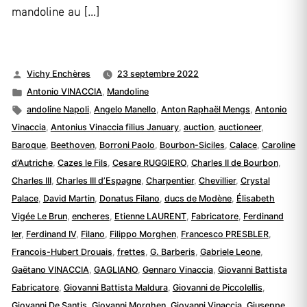
mandoline au […]
Publié
Vichy Enchères
23 septembre 2022
par
Publié
Antonio VINACCIA
,
Mandoline
dans
Étiquettes :
andoline Napoli
,
Angelo Manello
,
Anton Raphaël Mengs
,
Antonio
Vinaccia
,
Antonius Vinaccia filius January
,
auction
,
auctioneer
,
Baroque
,
Beethoven
,
Borroni Paolo
,
Bourbon-Siciles
,
Calace
,
Caroline
d’Autriche
,
Cazes le Fils
,
Cesare RUGGIERO
,
Charles II de Bourbon
,
Charles III
,
Charles III d’Espagne
,
Charpentier
,
Chevillier
,
Crystal
Palace
,
David Martin
,
Donatus Filano
,
ducs de Modène
,
Élisabeth
Vigée Le Brun
,
encheres
,
Etienne LAURENT
,
Fabricatore
,
Ferdinand
Ier
,
Ferdinand IV
,
Filano
,
Filippo Morghen
,
Francesco PRESBLER
,
Francois-Hubert Drouais
,
frettes
,
G. Barberis
,
Gabriele Leone
,
Gaëtano VINACCIA
,
GAGLIANO
,
Gennaro Vinaccia
,
Giovanni Battista
Fabricatore
,
Giovanni Battista Maldura
,
Giovanni de Piccolellis
,
Giovanni De Santis
,
Giovanni Morghen
,
Giovanni Vinaccia
,
Giuseppe