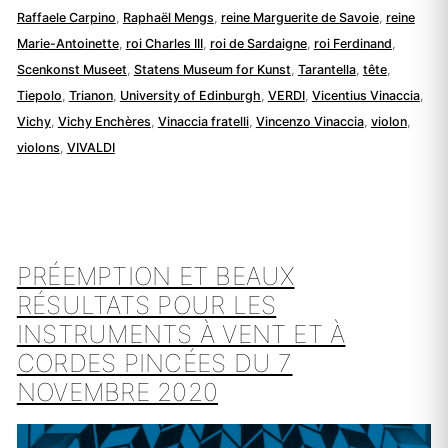
Raffaele Carpino
,
Raphaël Mengs
,
reine Marguerite de Savoie
,
reine
Marie-Antoinette
,
roi Charles III
,
roi de Sardaigne
,
roi Ferdinand
,
Scenkonst Museet
,
Statens Museum for Kunst
,
Tarantella
,
tête
,
Tiepolo
,
Trianon
,
University of Edinburgh
,
VERDI
,
Vicentius Vinaccia
,
Vichy
,
Vichy Enchères
,
Vinaccia fratelli
,
Vincenzo Vinaccia
,
violon
,
violons
,
VIVALDI
PRÉEMPTION ET BEAUX
RÉSULTATS POUR LES
INSTRUMENTS À VENT ET À
CORDES PINCÉES DU 7
NOVEMBRE 2020