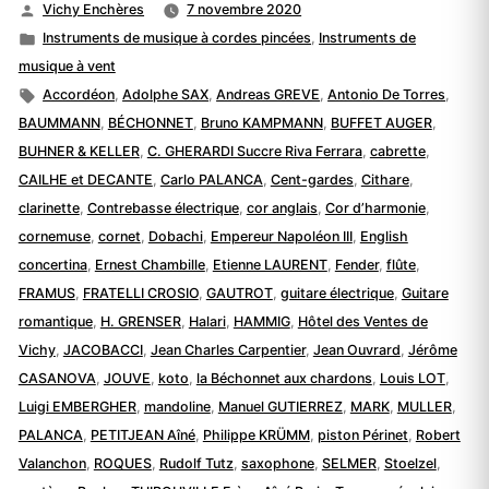
Publié
Vichy Enchères
7 novembre 2020
par
Publié
Instruments de musique à cordes pincées
,
Instruments de
dans
musique à vent
Étiquettes :
Accordéon
,
Adolphe SAX
,
Andreas GREVE
,
Antonio De Torres
,
BAUMMANN
,
BÉCHONNET
,
Bruno KAMPMANN
,
BUFFET AUGER
,
BUHNER & KELLER
,
C. GHERARDI Succre Riva Ferrara
,
cabrette
,
CAILHE et DECANTE
,
Carlo PALANCA
,
Cent-gardes
,
Cithare
,
clarinette
,
Contrebasse électrique
,
cor anglais
,
Cor d’harmonie
,
cornemuse
,
cornet
,
Dobachi
,
Empereur Napoléon III
,
English
concertina
,
Ernest Chambille
,
Etienne LAURENT
,
Fender
,
flûte
,
FRAMUS
,
FRATELLI CROSIO
,
GAUTROT
,
guitare électrique
,
Guitare
romantique
,
H. GRENSER
,
Halari
,
HAMMIG
,
Hôtel des Ventes de
Vichy
,
JACOBACCI
,
Jean Charles Carpentier
,
Jean Ouvrard
,
Jérôme
CASANOVA
,
JOUVE
,
koto
,
la Béchonnet aux chardons
,
Louis LOT
,
Luigi EMBERGHER
,
mandoline
,
Manuel GUTIERREZ
,
MARK
,
MULLER
,
PALANCA
,
PETITJEAN Aîné
,
Philippe KRÜMM
,
piston Périnet
,
Robert
Valanchon
,
ROQUES
,
Rudolf Tutz
,
saxophone
,
SELMER
,
Stoelzel
,