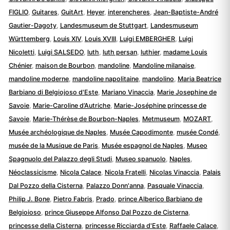
FIGLIO
,
Guitares
,
GuitArt
,
Heyer
,
interencheres
,
Jean-Baptiste-André
Gautier-Dagoty
,
Landesmuseum de Stuttgart
,
Landesmuseum
Württemberg
,
Louis XIV
,
Louis XVIII
,
Luigi EMBERGHER
,
Luigi
Nicoletti
,
Luigi SALSEDO
,
luth
,
luth persan
,
luthier
,
madame Louis
Chénier
,
maison de Bourbon
,
mandoline
,
Mandoline milanaise
,
mandoline moderne
,
mandoline napolitaine
,
mandolino
,
Maria Beatrice
Barbiano di Belgiojoso d'Este
,
Mariano Vinaccia
,
Marie Josephine de
Savoie
,
Marie-Caroline d’Autriche
,
Marie-Joséphine princesse de
Savoie
,
Marie-Thérèse de Bourbon-Naples
,
Metmuseum
,
MOZART
,
Musée archéologique de Naples
,
Musée Capodimonte
,
musée Condé
,
musée de la Musique de Paris
,
Musée espagnol de Naples
,
Museo
Spagnuolo del Palazzo degli Studi
,
Museo spanuolo
,
Naples
,
Néoclassicisme
,
Nicola Calace
,
Nicola Fratelli
,
Nicolas Vinaccia
,
Palais
Dal Pozzo della Cisterna
,
Palazzo Donn'anna
,
Pasquale Vinaccia
,
Philip J. Bone
,
Pietro Fabris
,
Prado
,
prince Alberico Barbiano de
Belgioioso
,
prince Giuseppe Alfonso Dal Pozzo de Cisterna
,
princesse della Cisterna
,
princesse Ricciarda d'Este
,
Raffaele Calace
,