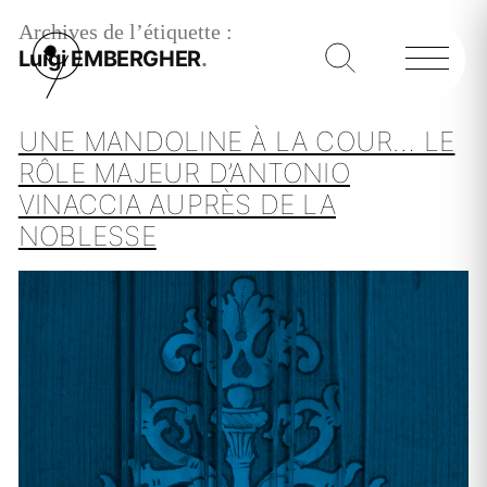
Archives de l’étiquette :
Luigi EMBERGHER
UNE MANDOLINE À LA COUR… LE
RÔLE MAJEUR D’ANTONIO
VINACCIA AUPRÈS DE LA
NOBLESSE