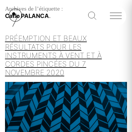
Archives de l’étiquette :
Carlo PALANCA
PRÉEMPTION ET BEAUX
RÉSULTATS POUR LES
INSTRUMENTS À VENT ET À
CORDES PINCÉES DU 7
NOVEMBRE 2020