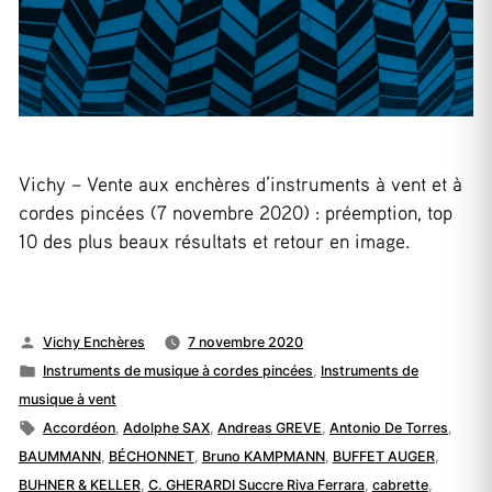
Vichy – Vente aux enchères d’instruments à vent et à
cordes pincées (7 novembre 2020) : préemption, top
10 des plus beaux résultats et retour en image.
Publié
Vichy Enchères
7 novembre 2020
par
Publié
Instruments de musique à cordes pincées
,
Instruments de
dans
musique à vent
Étiquettes :
Accordéon
,
Adolphe SAX
,
Andreas GREVE
,
Antonio De Torres
,
BAUMMANN
,
BÉCHONNET
,
Bruno KAMPMANN
,
BUFFET AUGER
,
BUHNER & KELLER
,
C. GHERARDI Succre Riva Ferrara
,
cabrette
,