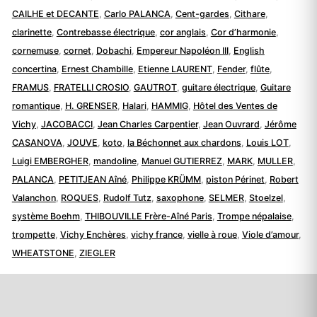
CAILHE et DECANTE
,
Carlo PALANCA
,
Cent-gardes
,
Cithare
,
clarinette
,
Contrebasse électrique
,
cor anglais
,
Cor d’harmonie
,
cornemuse
,
cornet
,
Dobachi
,
Empereur Napoléon III
,
English
concertina
,
Ernest Chambille
,
Etienne LAURENT
,
Fender
,
flûte
,
FRAMUS
,
FRATELLI CROSIO
,
GAUTROT
,
guitare électrique
,
Guitare
romantique
,
H. GRENSER
,
Halari
,
HAMMIG
,
Hôtel des Ventes de
Vichy
,
JACOBACCI
,
Jean Charles Carpentier
,
Jean Ouvrard
,
Jérôme
CASANOVA
,
JOUVE
,
koto
,
la Béchonnet aux chardons
,
Louis LOT
,
Luigi EMBERGHER
,
mandoline
,
Manuel GUTIERREZ
,
MARK
,
MULLER
,
PALANCA
,
PETITJEAN Aîné
,
Philippe KRÜMM
,
piston Périnet
,
Robert
Valanchon
,
ROQUES
,
Rudolf Tutz
,
saxophone
,
SELMER
,
Stoelzel
,
système Boehm
,
THIBOUVILLE Frère-Aîné Paris
,
Trompe népalaise
,
trompette
,
Vichy Enchères
,
vichy france
,
vielle à roue
,
Viole d’amour
,
WHEATSTONE
,
ZIEGLER