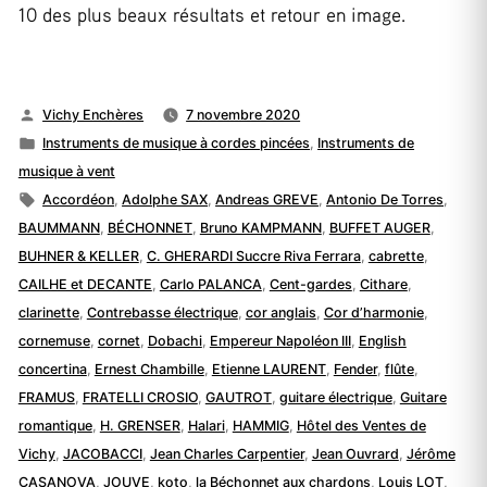
10 des plus beaux résultats et retour en image.
Publié
Vichy Enchères
7 novembre 2020
par
Publié
Instruments de musique à cordes pincées
,
Instruments de
dans
musique à vent
Étiquettes :
Accordéon
,
Adolphe SAX
,
Andreas GREVE
,
Antonio De Torres
,
BAUMMANN
,
BÉCHONNET
,
Bruno KAMPMANN
,
BUFFET AUGER
,
BUHNER & KELLER
,
C. GHERARDI Succre Riva Ferrara
,
cabrette
,
CAILHE et DECANTE
,
Carlo PALANCA
,
Cent-gardes
,
Cithare
,
clarinette
,
Contrebasse électrique
,
cor anglais
,
Cor d’harmonie
,
cornemuse
,
cornet
,
Dobachi
,
Empereur Napoléon III
,
English
concertina
,
Ernest Chambille
,
Etienne LAURENT
,
Fender
,
flûte
,
FRAMUS
,
FRATELLI CROSIO
,
GAUTROT
,
guitare électrique
,
Guitare
romantique
,
H. GRENSER
,
Halari
,
HAMMIG
,
Hôtel des Ventes de
Vichy
,
JACOBACCI
,
Jean Charles Carpentier
,
Jean Ouvrard
,
Jérôme
CASANOVA
,
JOUVE
,
koto
,
la Béchonnet aux chardons
,
Louis LOT
,