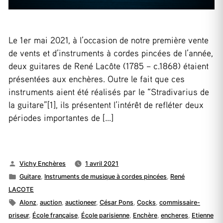
Le 1er mai 2021, à l’occasion de notre première vente
de vents et d’instruments à cordes pincées de l’année,
deux guitares de René Lacôte (1785 – c.1868) étaient
présentées aux enchères. Outre le fait que ces
instruments aient été réalisés par le “Stradivarius de
la guitare”[1], ils présentent l’intérêt de refléter deux
périodes importantes de […]
Publié
Vichy Enchères
1 avril 2021
par
Publié
Guitare
,
Instruments de musique à cordes pincées
,
René
dans
LACOTE
Étiquettes :
Alonz
,
auction
,
auctioneer
,
César Pons
,
Cocks
,
commissaire-
priseur
,
École française
,
École parisienne
,
Enchère
,
encheres
,
Etienne