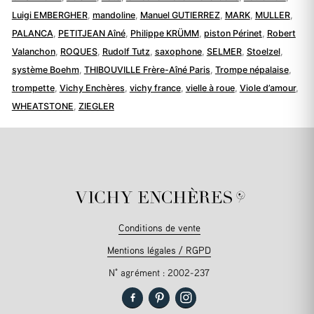
Luigi EMBERGHER
,
mandoline
,
Manuel GUTIERREZ
,
MARK
,
MULLER
,
PALANCA
,
PETITJEAN Aîné
,
Philippe KRÜMM
,
piston Périnet
,
Robert
Valanchon
,
ROQUES
,
Rudolf Tutz
,
saxophone
,
SELMER
,
Stoelzel
,
système Boehm
,
THIBOUVILLE Frère-Aîné Paris
,
Trompe népalaise
,
trompette
,
Vichy Enchères
,
vichy france
,
vielle à roue
,
Viole d’amour
,
WHEATSTONE
,
ZIEGLER
Conditions de vente
Mentions légales / RGPD
N° agrément : 2002-237