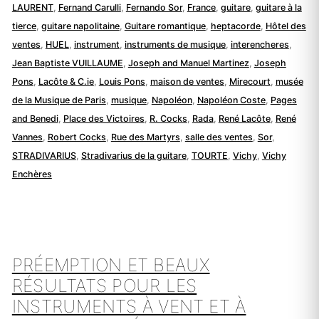
LAURENT
,
Fernand Carulli
,
Fernando Sor
,
France
,
guitare
,
guitare à la
tierce
,
guitare napolitaine
,
Guitare romantique
,
heptacorde
,
Hôtel des
ventes
,
HUEL
,
instrument
,
instruments de musique
,
interencheres
,
Jean Baptiste VUILLAUME
,
Joseph and Manuel Martinez
,
Joseph
Pons
,
Lacôte & C.ie
,
Louis Pons
,
maison de ventes
,
Mirecourt
,
musée
de la Musique de Paris
,
musique
,
Napoléon
,
Napoléon Coste
,
Pages
and Benedi
,
Place des Victoires
,
R. Cocks
,
Rada
,
René Lacôte
,
René
Vannes
,
Robert Cocks
,
Rue des Martyrs
,
salle des ventes
,
Sor
,
STRADIVARIUS
,
Stradivarius de la guitare
,
TOURTE
,
Vichy
,
Vichy
Enchères
PRÉEMPTION ET BEAUX
RÉSULTATS POUR LES
INSTRUMENTS À VENT ET À