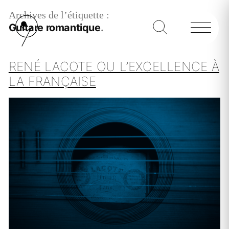
Archives de l’étiquette :
Guitare romantique
RENÉ LACOTE OU L’EXCELLENCE À
LA FRANÇAISE