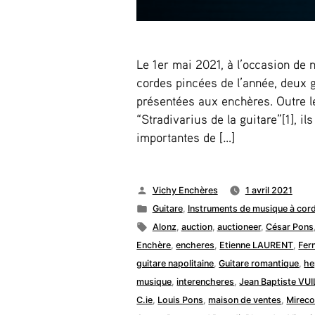
Le 1er mai 2021, à l’occasion de 
cordes pincées de l’année, deux g
présentées aux enchères. Outre le
“Stradivarius de la guitare”[1], il
importantes de […]
Publié
Vichy Enchères
1 avril 2021
par
Publié
Guitare
,
Instruments de musique à cor
dans
Étiquettes :
Alonz
,
auction
,
auctioneer
,
César Pons
Enchère
,
encheres
,
Etienne LAURENT
,
Fern
guitare napolitaine
,
Guitare romantique
,
he
musique
,
interencheres
,
Jean Baptiste V
C.ie
,
Louis Pons
,
maison de ventes
,
Mireco