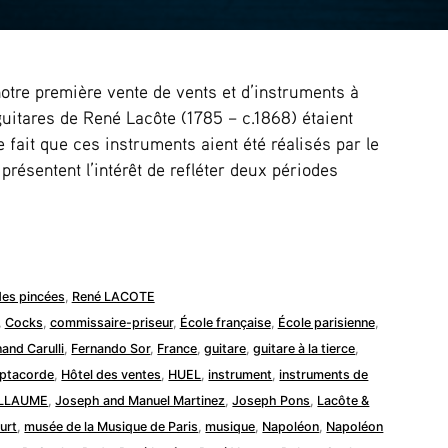
notre première vente de vents et d’instruments à
uitares de René Lacôte (1785 – c.1868) étaient
 fait que ces instruments aient été réalisés par le
s présentent l’intérêt de refléter deux périodes
des pincées
,
René LACOTE
,
Cocks
,
commissaire-priseur
,
École française
,
École parisienne
,
and Carulli
,
Fernando Sor
,
France
,
guitare
,
guitare à la tierce
,
ptacorde
,
Hôtel des ventes
,
HUEL
,
instrument
,
instruments de
UILLAUME
,
Joseph and Manuel Martinez
,
Joseph Pons
,
Lacôte &
urt
,
musée de la Musique de Paris
,
musique
,
Napoléon
,
Napoléon