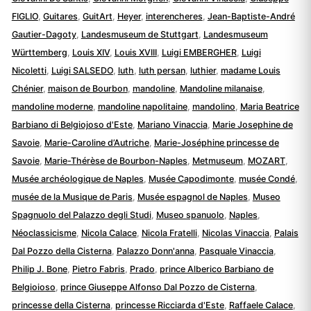
FIGLIO
,
Guitares
,
GuitArt
,
Heyer
,
interencheres
,
Jean-Baptiste-André
Gautier-Dagoty
,
Landesmuseum de Stuttgart
,
Landesmuseum
Württemberg
,
Louis XIV
,
Louis XVIII
,
Luigi EMBERGHER
,
Luigi
Nicoletti
,
Luigi SALSEDO
,
luth
,
luth persan
,
luthier
,
madame Louis
Chénier
,
maison de Bourbon
,
mandoline
,
Mandoline milanaise
,
mandoline moderne
,
mandoline napolitaine
,
mandolino
,
Maria Beatrice
Barbiano di Belgiojoso d'Este
,
Mariano Vinaccia
,
Marie Josephine de
Savoie
,
Marie-Caroline d’Autriche
,
Marie-Joséphine princesse de
Savoie
,
Marie-Thérèse de Bourbon-Naples
,
Metmuseum
,
MOZART
,
Musée archéologique de Naples
,
Musée Capodimonte
,
musée Condé
,
musée de la Musique de Paris
,
Musée espagnol de Naples
,
Museo
Spagnuolo del Palazzo degli Studi
,
Museo spanuolo
,
Naples
,
Néoclassicisme
,
Nicola Calace
,
Nicola Fratelli
,
Nicolas Vinaccia
,
Palais
Dal Pozzo della Cisterna
,
Palazzo Donn'anna
,
Pasquale Vinaccia
,
Philip J. Bone
,
Pietro Fabris
,
Prado
,
prince Alberico Barbiano de
Belgioioso
,
prince Giuseppe Alfonso Dal Pozzo de Cisterna
,
princesse della Cisterna
,
princesse Ricciarda d'Este
,
Raffaele Calace
,