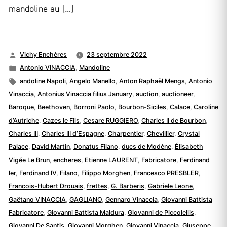
mandoline au […]
Publié
Vichy Enchères
23 septembre 2022
par
Publié
Antonio VINACCIA
,
Mandoline
dans
Étiquettes :
andoline Napoli
,
Angelo Manello
,
Anton Raphaël Mengs
,
Antonio
Vinaccia
,
Antonius Vinaccia filius January
,
auction
,
auctioneer
,
Baroque
,
Beethoven
,
Borroni Paolo
,
Bourbon-Siciles
,
Calace
,
Caroline
d’Autriche
,
Cazes le Fils
,
Cesare RUGGIERO
,
Charles II de Bourbon
,
Charles III
,
Charles III d’Espagne
,
Charpentier
,
Chevillier
,
Crystal
Palace
,
David Martin
,
Donatus Filano
,
ducs de Modène
,
Élisabeth
Vigée Le Brun
,
encheres
,
Etienne LAURENT
,
Fabricatore
,
Ferdinand
Ier
,
Ferdinand IV
,
Filano
,
Filippo Morghen
,
Francesco PRESBLER
,
Francois-Hubert Drouais
,
frettes
,
G. Barberis
,
Gabriele Leone
,
Gaëtano VINACCIA
,
GAGLIANO
,
Gennaro Vinaccia
,
Giovanni Battista
Fabricatore
,
Giovanni Battista Maldura
,
Giovanni de Piccolellis
,
Giovanni De Santis
,
Giovanni Morghen
,
Giovanni Vinaccia
,
Giuseppe