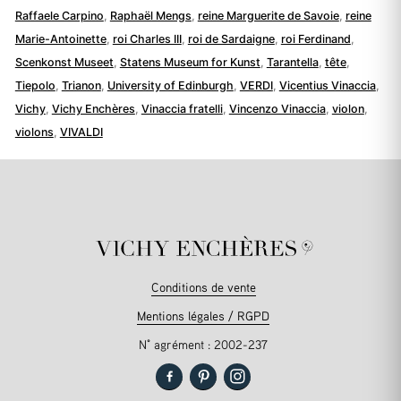
Raffaele Carpino
,
Raphaël Mengs
,
reine Marguerite de Savoie
,
reine
Marie-Antoinette
,
roi Charles III
,
roi de Sardaigne
,
roi Ferdinand
,
Scenkonst Museet
,
Statens Museum for Kunst
,
Tarantella
,
tête
,
Tiepolo
,
Trianon
,
University of Edinburgh
,
VERDI
,
Vicentius Vinaccia
,
Vichy
,
Vichy Enchères
,
Vinaccia fratelli
,
Vincenzo Vinaccia
,
violon
,
violons
,
VIVALDI
Conditions de vente
Mentions légales / RGPD
N° agrément : 2002-237