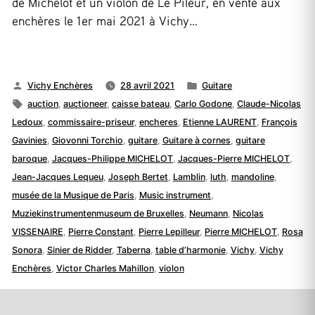
de Michelot et un violon de Le Pileur, en vente aux
enchères le 1er mai 2021 à Vichy…
Publié
Publié
Vichy Enchères
28 avril 2021
Guitare
par
Étiquettes :
dans
auction
,
auctioneer
,
caisse bateau
,
Carlo Godone
,
Claude-Nicolas
Ledoux
,
commissaire-priseur
,
encheres
,
Etienne LAURENT
,
François
Gavinies
,
Giovonni Torchio
,
guitare
,
Guitare à cornes
,
guitare
baroque
,
Jacques-Philippe MICHELOT
,
Jacques-Pierre MICHELOT
,
Jean-Jacques Lequeu
,
Joseph Bertet
,
Lamblin
,
luth
,
mandoline
,
musée de la Musique de Paris
,
Music instrument
,
Muziekinstrumentenmuseum de Bruxelles
,
Neumann
,
Nicolas
VISSENAIRE
,
Pierre Constant
,
Pierre Lepilleur
,
Pierre MICHELOT
,
Rosa
Sonora
,
Sinier de Ridder
,
Taberna
,
table d’harmonie
,
Vichy
,
Vichy
Enchères
,
Victor Charles Mahillon
,
violon