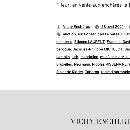
Pileur, en vente aux enchères le
Publié
Vichy Enchères
28 avril 2021
par
Étiquettes :
auction
,
auctioneer
,
caisse bateau
,
Car
encheres
,
Etienne LAURENT
,
François Gavi
baroque
,
Jacques-Philippe MICHELOT
,
Ja
Lamblin
,
luth
,
mandoline
,
musée de la Musi
Bruxelles
,
Neumann
,
Nicolas VISSENAIRE
,
Sinier de Ridder
,
Taberna
,
table d’harmoni