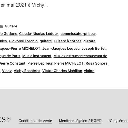
 1er mai 2021 à Vichy…
Publié
Guitare
dans
lo Godone
,
Claude-Nicolas Ledoux
,
commissaire-priseur
,
nies
,
Giovonni Torchio
,
guitare
,
Guitare à cornes
,
guitare
cques-Pierre MICHELOT
,
Jean-Jacques Lequeu
,
Joseph Bertet
,
que de Paris
,
Music instrument
,
Muziekinstrumentenmuseum de
Pierre Constant
,
Pierre Lepilleur
,
Pierre MICHELOT
,
Rosa Sonora
,
e
,
Vichy
,
Vichy Enchères
,
Victor Charles Mahillon
,
violon
Conditions de vente
Mentions légales / RGPD
N° agrémen