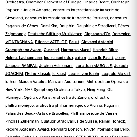
Orchestra
,
Chamber Orchestra of Europe
,
Charles Beare
,
Christoph
Poppen
,
Claudio Abbado
,
concours international de lutherie de
Cleveland
,
concours international de lutherie de Portland
,
concours
Paganini de Gênes
,
Dami Kim
,
Dauphin
,
Dauphin de Stradivari
,
Dénes
Zsigmondy
,
Deutsche Stiftung Musikleben
,
Diapason d’Or
,
Domenico
MONTAGNANA
,
Etienne VATELOT
,
Faust
,
Giovanni Antonini
,
Gramophone Award
,
Guarneri
,
Harmonia Mundi
,
Heinrich Biber
,
Helmut Lachenmann
,
Instruments du quatuor
,
Isabelle Faust
,
Jean-
Jacques RAMPAL
,
Jochen Heinzmann
,
Jonathan MAROLLE
,
Joseph
JOACHIM
,
l'Echo Klassik
,
le Faust
,
Léonie von Baehr
,
Leopold Mozart
,
luthier
,
Maison Vatelot
,
Manzoni Auditorium
,
Metropolitan Opera de
New York
,
NHK Symphony Orchestra Tokyo
,
Ning Feng
,
Olaf
Maninger
,
Opéra de Paris
,
orchestre de Zurich
,
orchestre
philharmonique
,
orchestre philharmonique de Vienne
,
Paganini
,
Palais des Beaux-Arts de Bruxelles
,
Philharmonique de Vienne
,
Pinchas Zukerman
,
Quatuor Stradivarius de Suisse
,
Rainer Honeck
,
Record Academy Award
,
Reinhard Bönsch
,
RNCM International Cello
,