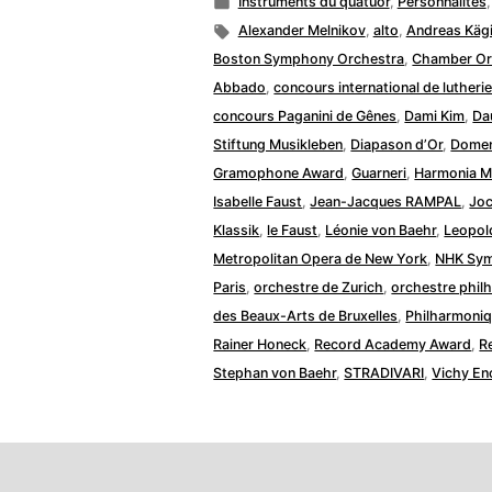
par
Publié
Instruments du quatuor
,
Personnalités
dans
Étiquettes :
Alexander Melnikov
,
alto
,
Andreas Käg
Boston Symphony Orchestra
,
Chamber Or
Abbado
,
concours international de lutheri
concours Paganini de Gênes
,
Dami Kim
,
Da
Stiftung Musikleben
,
Diapason d’Or
,
Dome
Gramophone Award
,
Guarneri
,
Harmonia M
Isabelle Faust
,
Jean-Jacques RAMPAL
,
Jo
Klassik
,
le Faust
,
Léonie von Baehr
,
Leopol
Metropolitan Opera de New York
,
NHK Sym
Paris
,
orchestre de Zurich
,
orchestre phil
des Beaux-Arts de Bruxelles
,
Philharmoniq
Rainer Honeck
,
Record Academy Award
,
R
Stephan von Baehr
,
STRADIVARI
,
Vichy En