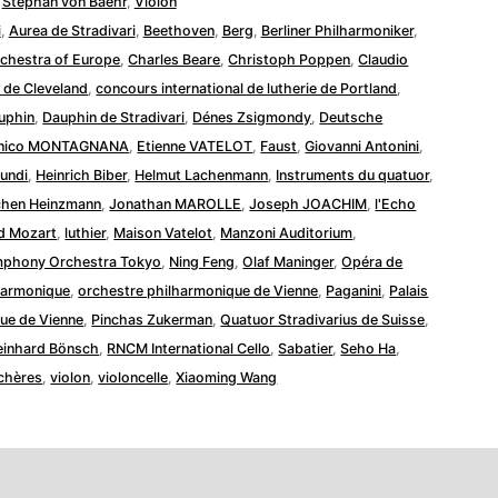
,
Stephan von Baehr
,
Violon
i
,
Aurea de Stradivari
,
Beethoven
,
Berg
,
Berliner Philharmoniker
,
chestra of Europe
,
Charles Beare
,
Christoph Poppen
,
Claudio
e de Cleveland
,
concours international de lutherie de Portland
,
uphin
,
Dauphin de Stradivari
,
Dénes Zsigmondy
,
Deutsche
nico MONTAGNANA
,
Etienne VATELOT
,
Faust
,
Giovanni Antonini
,
undi
,
Heinrich Biber
,
Helmut Lachenmann
,
Instruments du quatuor
,
chen Heinzmann
,
Jonathan MAROLLE
,
Joseph JOACHIM
,
l'Echo
d Mozart
,
luthier
,
Maison Vatelot
,
Manzoni Auditorium
,
phony Orchestra Tokyo
,
Ning Feng
,
Olaf Maninger
,
Opéra de
harmonique
,
orchestre philharmonique de Vienne
,
Paganini
,
Palais
ue de Vienne
,
Pinchas Zukerman
,
Quatuor Stradivarius de Suisse
,
einhard Bönsch
,
RNCM International Cello
,
Sabatier
,
Seho Ha
,
chères
,
violon
,
violoncelle
,
Xiaoming Wang