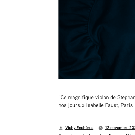
“Ce magnifique violon de Stephan 
nos jours. » Isabelle Faust, Paris
Publié
Vichy Enchères
12 novembre 20