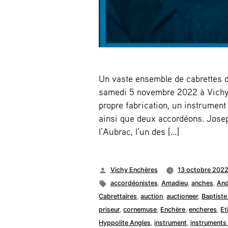
Un vaste ensemble de cabrettes de
samedi 5 novembre 2022 à Vichy 
propre fabrication, un instrumen
ainsi que deux accordéons. Josep
l’Aubrac, l’un des […]
Publié
Vichy Enchères
13 octobre 202
par
Étiquettes :
accordéonistes
,
Amadieu
,
anches
,
And
Cabrettaïres
,
auction
,
auctioneer
,
Baptiste
priseur
,
cornemuse
,
Enchère
,
encheres
,
Et
Hyppolite Angles
,
instrument
,
instruments