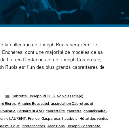
 la collection de Joseph Ruols sera réuni le
Enchères, dont une majorité de modèles de sa
t de Lucien Destannes et de Joseph Costeroste,
h Ruols est l’un des plus grands cabrettaïres de
Publié
2
Cabrette
,
Joseph RUOLS
,
Non classifié(e)
dans
ré Ricros
,
Antoine Bouscatel
,
association Cabrettes et
 Roucarie
,
Bernard BLANC
,
cabrettaïre
,
cabrette
,
commissaire-
ienne LAURENT
,
France
,
Gasparoux
,
hautbois
,
Hôtel des ventes
,
 de musique
,
interencheres
,
Jean Pons
,
Joseph Costeroste
,