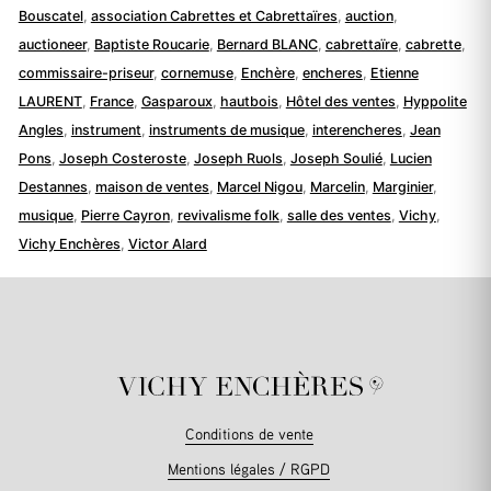
Bouscatel
,
association Cabrettes et Cabrettaïres
,
auction
,
auctioneer
,
Baptiste Roucarie
,
Bernard BLANC
,
cabrettaïre
,
cabrette
,
commissaire-priseur
,
cornemuse
,
Enchère
,
encheres
,
Etienne
LAURENT
,
France
,
Gasparoux
,
hautbois
,
Hôtel des ventes
,
Hyppolite
Angles
,
instrument
,
instruments de musique
,
interencheres
,
Jean
Pons
,
Joseph Costeroste
,
Joseph Ruols
,
Joseph Soulié
,
Lucien
Destannes
,
maison de ventes
,
Marcel Nigou
,
Marcelin
,
Marginier
,
musique
,
Pierre Cayron
,
revivalisme folk
,
salle des ventes
,
Vichy
,
Vichy Enchères
,
Victor Alard
Conditions de vente
Mentions légales / RGPD