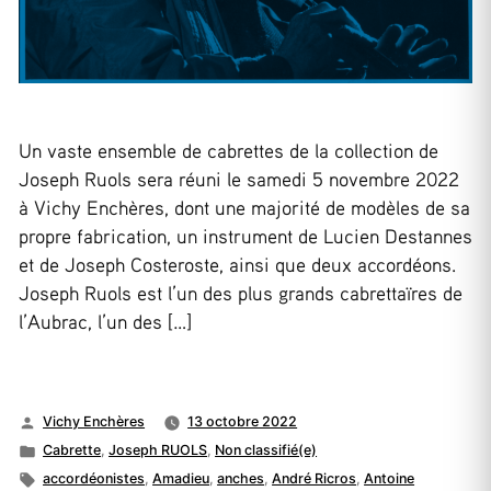
Un vaste ensemble de cabrettes de la collection de
Joseph Ruols sera réuni le samedi 5 novembre 2022
à Vichy Enchères, dont une majorité de modèles de sa
propre fabrication, un instrument de Lucien Destannes
et de Joseph Costeroste, ainsi que deux accordéons.
Joseph Ruols est l’un des plus grands cabrettaïres de
l’Aubrac, l’un des […]
Publié
Vichy Enchères
13 octobre 2022
par
Publié
Cabrette
,
Joseph RUOLS
,
Non classifié(e)
dans
Étiquettes :
accordéonistes
,
Amadieu
,
anches
,
André Ricros
,
Antoine