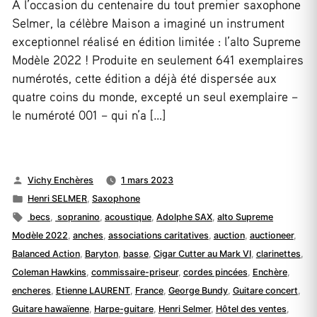
À l’occasion du centenaire du tout premier saxophone
Selmer, la célèbre Maison a imaginé un instrument
exceptionnel réalisé en édition limitée : l’alto Supreme
Modèle 2022 ! Produite en seulement 641 exemplaires
numérotés, cette édition a déjà été dispersée aux
quatre coins du monde, excepté un seul exemplaire –
le numéroté 001 – qui n’a […]
Publié
Vichy Enchères
1 mars 2023
par
Publié
Henri SELMER
,
Saxophone
dans
Étiquettes :
becs
,
sopranino
,
acoustique
,
Adolphe SAX
,
alto Supreme
Modèle 2022
,
anches
,
associations caritatives
,
auction
,
auctioneer
,
Balanced Action
,
Baryton
,
basse
,
Cigar Cutter au Mark VI
,
clarinettes
,
Coleman Hawkins
,
commissaire-priseur
,
cordes pincées
,
Enchère
,
encheres
,
Etienne LAURENT
,
France
,
George Bundy
,
Guitare concert
,
Guitare hawaïenne
,
Harpe-guitare
,
Henri Selmer
,
Hôtel des ventes
,