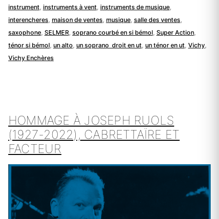
instrument
,
instruments à vent
,
instruments de musique
,
interencheres
,
maison de ventes
,
musique
,
salle des ventes
,
saxophone
,
SELMER
,
soprano courbé en si bémol
,
Super Action
,
ténor si bémol
,
un alto
,
un soprano droit en ut
,
un ténor en ut
,
Vichy
,
Vichy Enchères
HOMMAGE À JOSEPH RUOLS
(1927-2022), CABRETTAÏRE ET
FACTEUR