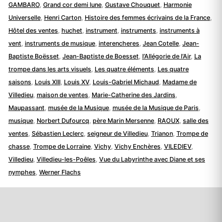
GAMBARO
,
Grand cor demi lune
,
Gustave Chouquet
,
Harmonie
Universelle
,
Henri Carton
,
Histoire des femmes écrivains de la France
,
Hôtel des ventes
,
huchet
,
instrument
,
instruments
,
instruments à
vent
,
instruments de musique
,
interencheres
,
Jean Cotelle
,
Jean-
Baptiste Boësset
,
Jean-Baptiste de Boesset
,
l’Allégorie de l’Air
,
La
trompe dans les arts visuels
,
Les quatre éléments
,
Les quatre
saisons
,
Louis XIII
,
Louis XV
,
Louis-Gabriel Michaud
,
Madame de
Villedieu
,
maison de ventes
,
Marie-Catherine des Jardins
,
Maupassant
,
musée de la Musique
,
musée de la Musique de Paris
,
musique
,
Norbert Dufourcq
,
père Marin Mersenne
,
RAOUX
,
salle des
ventes
,
Sébastien Leclerc
,
seigneur de Villedieu
,
Trianon
,
Trompe de
chasse
,
Trompe de Lorraine
,
Vichy
,
Vichy Enchères
,
VILEDIEV
,
Villedieu
,
Villedieu-les-Poêles
,
Vue du Labyrinthe avec Diane et ses
nymphes
,
Werner Flachs