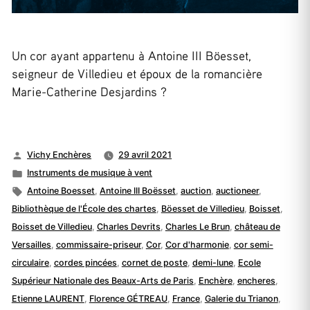
Un cor ayant appartenu à Antoine III Böesset,
seigneur de Villedieu et époux de la romancière
Marie-Catherine Desjardins ?
Publié
Vichy Enchères
29 avril 2021
par
Publié
Instruments de musique à vent
dans
Étiquettes :
Antoine Boesset
,
Antoine III Boësset
,
auction
,
auctioneer
,
Bibliothèque de l'École des chartes
,
Böesset de Villedieu
,
Boisset
,
Boisset de Villedieu
,
Charles Devrits
,
Charles Le Brun
,
château de
Versailles
,
commissaire-priseur
,
Cor
,
Cor d'harmonie
,
cor semi-
circulaire
,
cordes pincées
,
cornet de poste
,
demi-lune
,
Ecole
Supérieur Nationale des Beaux-Arts de Paris
,
Enchère
,
encheres
,
Etienne LAURENT
,
Florence GÉTREAU
,
France
,
Galerie du Trianon
,