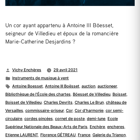
Un cor ayant appartenu à Antoine III Böesset,
seigneur de Villedieu et époux de la romancière
Marie-Catherine Desjardins ?
Publié
Vichy Enchères
29 avril 2021
par
Publié
Instruments de musique à vent
dans
Étiquettes :
Antoine Boesset
,
Antoine III Boësset
,
auction
,
auctioneer
,
Bibliothèque de l'École des chartes
,
Böesset de Villedieu
,
Boisset
,
Boisset de Villedieu
,
Charles Devrits
,
Charles Le Brun
,
château de
Versailles
,
commissaire-priseur
,
Cor
,
Cor d'harmonie
,
cor semi-
circulaire
,
cordes pincées
,
cornet de poste
,
demi-lune
,
Ecole
Supérieur Nationale des Beaux-Arts de Paris
,
Enchère
,
encheres
,
Etienne LAURENT
,
Florence GÉTREAU
,
France
,
Galerie du Trianon
,