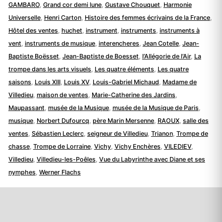
GAMBARO
,
Grand cor demi lune
,
Gustave Chouquet
,
Harmonie
Universelle
,
Henri Carton
,
Histoire des femmes écrivains de la France
,
Hôtel des ventes
,
huchet
,
instrument
,
instruments
,
instruments à
vent
,
instruments de musique
,
interencheres
,
Jean Cotelle
,
Jean-
Baptiste Boësset
,
Jean-Baptiste de Boesset
,
l’Allégorie de l’Air
,
La
trompe dans les arts visuels
,
Les quatre éléments
,
Les quatre
saisons
,
Louis XIII
,
Louis XV
,
Louis-Gabriel Michaud
,
Madame de
Villedieu
,
maison de ventes
,
Marie-Catherine des Jardins
,
Maupassant
,
musée de la Musique
,
musée de la Musique de Paris
,
musique
,
Norbert Dufourcq
,
père Marin Mersenne
,
RAOUX
,
salle des
ventes
,
Sébastien Leclerc
,
seigneur de Villedieu
,
Trianon
,
Trompe de
chasse
,
Trompe de Lorraine
,
Vichy
,
Vichy Enchères
,
VILEDIEV
,
Villedieu
,
Villedieu-les-Poêles
,
Vue du Labyrinthe avec Diane et ses
nymphes
,
Werner Flachs