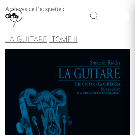
Archives de l’étiquette :
Otte
LA GUITARE, TOME II