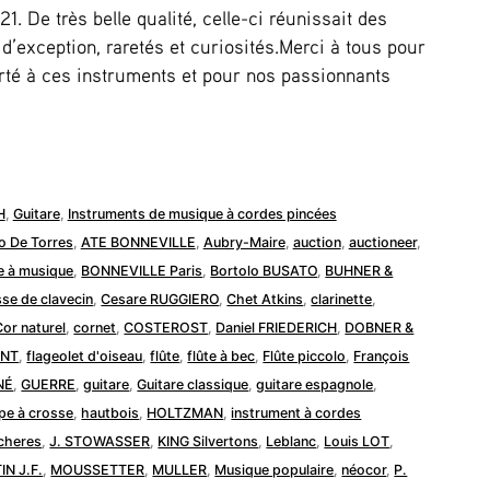
1. De très belle qualité, celle-ci réunissait des
 d’exception, raretés et curiosités.Merci à tous pour
orté à ces instruments et pour nos passionnants
H
,
Guitare
,
Instruments de musique à cordes pincées
o De Torres
,
ATE BONNEVILLE
,
Aubry-Maire
,
auction
,
auctioneer
,
e à musique
,
BONNEVILLE Paris
,
Bortolo BUSATO
,
BUHNER &
sse de clavecin
,
Cesare RUGGIERO
,
Chet Atkins
,
clarinette
,
Cor naturel
,
cornet
,
COSTEROST
,
Daniel FRIEDERICH
,
DOBNER &
ENT
,
flageolet d'oiseau
,
flûte
,
flûte à bec
,
Flûte piccolo
,
François
NÉ
,
GUERRE
,
guitare
,
Guitare classique
,
guitare espagnole
,
pe à crosse
,
hautbois
,
HOLTZMAN
,
instrument à cordes
ncheres
,
J. STOWASSER
,
KING Silvertons
,
Leblanc
,
Louis LOT
,
N J.F.
,
MOUSSETTER
,
MULLER
,
Musique populaire
,
néocor
,
P.