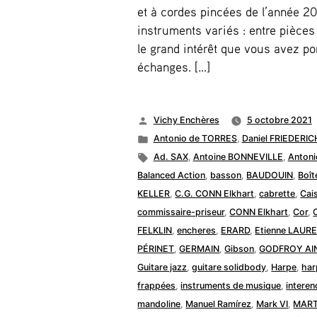
et à cordes pincées de l’année 202
instruments variés : entre pièces
le grand intérêt que vous avez p
échanges. […]
Publié
Vichy Enchères
5 octobre 2021
par
Publié
Antonio de TORRES
,
Daniel FRIEDERIC
dans
Étiquettes :
Ad. SAX
,
Antoine BONNEVILLE
,
Antoni
Balanced Action
,
basson
,
BAUDOUIN
,
Boît
KELLER
,
C.G. CONN Elkhart
,
cabrette
,
Cai
commissaire-priseur
,
CONN Elkhart
,
Cor
,
FELKLIN
,
encheres
,
ERARD
,
Etienne LAUR
PÉRINET
,
GERMAIN
,
Gibson
,
GODFROY AI
Guitare jazz
,
guitare solidbody
,
Harpe
,
har
frappées
,
instruments de musique
,
intere
mandoline
,
Manuel Ramírez
,
Mark VI
,
MARTI