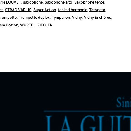
erre LOUVET
,
saxophone
,
Saxophone alto
,
Saxophone ténor
,
nt
,
STRADIVARIUS
,
Super Action
,
table d’harmonie
,
Tarogato
,
trompette
,
Trompette duplex
,
Tympanon
,
Vichy
,
Vichy Enchères
,
liam Cotton
,
WURTEL
,
ZIEGLER