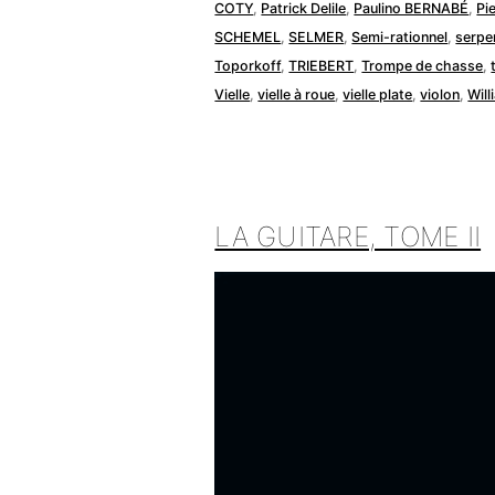
COTY
,
Patrick Delile
,
Paulino BERNABÉ
,
Pi
SCHEMEL
,
SELMER
,
Semi-rationnel
,
serpe
Toporkoff
,
TRIEBERT
,
Trompe de chasse
,
Vielle
,
vielle à roue
,
vielle plate
,
violon
,
Wil
LA GUITARE, TOME II