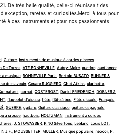
1. De très belle qualité, celle-ci réunissait des
 d’exception, raretés et curiosités.Merci à tous pour
orté à ces instruments et pour nos passionnants
H
,
Guitare
,
Instruments de musique à cordes pincées
o De Torres
,
ATE BONNEVILLE
,
Aubry-Maire
,
auction
,
auctioneer
,
e à musique
,
BONNEVILLE Paris
,
Bortolo BUSATO
,
BUHNER &
sse de clavecin
,
Cesare RUGGIERO
,
Chet Atkins
,
clarinette
,
Cor naturel
,
cornet
,
COSTEROST
,
Daniel FRIEDERICH
,
DOBNER &
ENT
,
flageolet d'oiseau
,
flûte
,
flûte à bec
,
Flûte piccolo
,
François
NÉ
,
GUERRE
,
guitare
,
Guitare classique
,
guitare espagnole
,
pe à crosse
,
hautbois
,
HOLTZMAN
,
instrument à cordes
ncheres
,
J. STOWASSER
,
KING Silvertons
,
Leblanc
,
Louis LOT
,
N J.F.
,
MOUSSETTER
,
MULLER
,
Musique populaire
,
néocor
,
P.