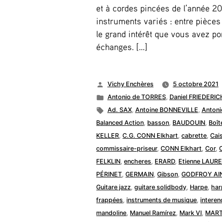
et à cordes pincées de l’année 202
instruments variés : entre pièces
le grand intérêt que vous avez p
échanges. […]
Publié
Vichy Enchères
5 octobre 2021
par
Publié
Antonio de TORRES
,
Daniel FRIEDERIC
dans
Étiquettes :
Ad. SAX
,
Antoine BONNEVILLE
,
Antoni
Balanced Action
,
basson
,
BAUDOUIN
,
Boît
KELLER
,
C.G. CONN Elkhart
,
cabrette
,
Cai
commissaire-priseur
,
CONN Elkhart
,
Cor
,
FELKLIN
,
encheres
,
ERARD
,
Etienne LAUR
PÉRINET
,
GERMAIN
,
Gibson
,
GODFROY AI
Guitare jazz
,
guitare solidbody
,
Harpe
,
har
frappées
,
instruments de musique
,
intere
mandoline
,
Manuel Ramírez
,
Mark VI
,
MARTI